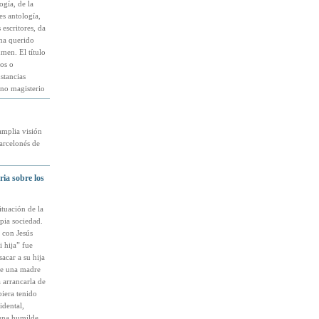
gía, de la
es antología,
escritores, da
ha querido
men. El título
cos o
stancias
 no magisterio
amplia visión
barcelonés de
ria sobre los
tuación de la
pia sociedad.
 con Jesús
 hija” fue
acar a su hija
 de una madre
a arrancarla de
biera tenido
idental,
 una humilde