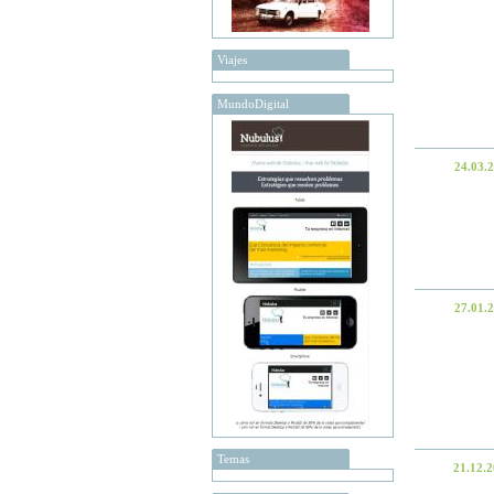
Viajes
MundoDigital
24.03.
27.01.
Temas
21.12.