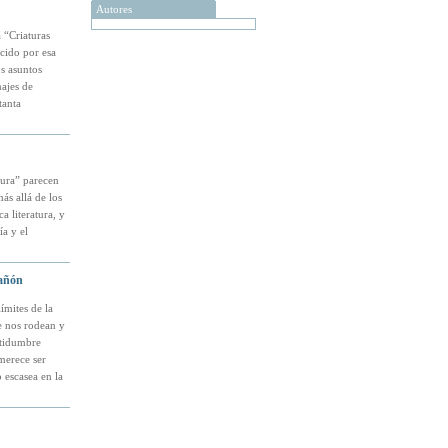
Autores
 “Criaturas
cido por esa
os asuntos
najes de
tanta
cura” parecen
ás allá de los
 literatura, y
ía y el
añón
ímites de la
ue nos rodean y
ertidumbre
merece ser
 escasea en la