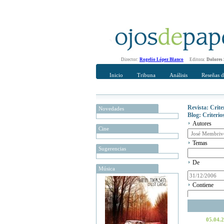
Director:
Rogelio López Blanco
Editora:
Dolores
Inicio
Tribuna
Análisis
Reseñas d
Revista: Crit
Novedades
Blog: Criteri
Autores
Cine
Temas
Sugerencias
De
Música
Contiene
05.04.