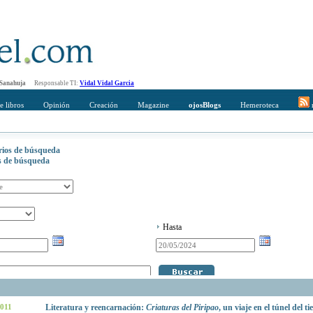
 Sanahuja
Responsable TI:
Vidal Vidal Garcia
e libros
Opinión
Creación
Magazine
ojosBlogs
Hemeroteca
r
erios de búsqueda
os de búsqueda
Hasta
2011
Literatura y reencarnación:
Criaturas del Piripao
, un viaje en el túnel del t