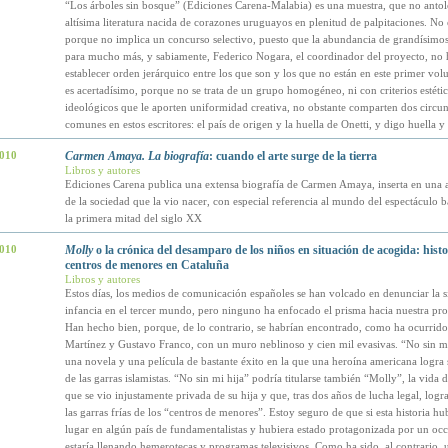
“Los árboles sin bosque” (Ediciones Carena-Malabia) es una muestra, que no antolo
altísima literatura nacida de corazones uruguayos en plenitud de palpitaciones. No 
porque no implica un concurso selectivo, puesto que la abundancia de grandísimos 
para mucho más, y sabiamente, Federico Nogara, el coordinador del proyecto, no 
establecer orden jerárquico entre los que son y los que no están en este primer volu
es acertadísimo, porque no se trata de un grupo homogéneo, ni con criterios estéti
ideológicos que le aporten uniformidad creativa, no obstante comparten dos circun
comunes en estos escritores: el país de origen y la huella de Onetti, y digo huella y
2010
Carmen Amaya. La biografía
: cuando el arte surge de la tierra
Libros y autores
Ediciones Carena publica una extensa biografía de Carmen Amaya, inserta en una 
de la sociedad que la vio nacer, con especial referencia al mundo del espectáculo 
la primera mitad del siglo XX
2010
Molly
o la crónica del desamparo de los niños en situación de acogida: histo
centros de menores en Cataluña
Libros y autores
Estos días, los medios de comunicación españoles se han volcado en denunciar la si
infancia en el tercer mundo, pero ninguno ha enfocado el prisma hacia nuestra pro
Han hecho bien, porque, de lo contrario, se habrían encontrado, como ha ocurrido
Martínez y Gustavo Franco, con un muro neblinoso y cien mil evasivas. “No sin mi
una novela y una película de bastante éxito en la que una heroína americana logra s
de las garras islamistas. “No sin mi hija” podría titularse también “Molly”, la vida
que se vio injustamente privada de su hija y que, tras dos años de lucha legal, logr
las garras frías de los “centros de menores”. Estoy seguro de que si esta historia hu
lugar en algún país de fundamentalistas y hubiera estado protagonizada por un occ
estaría llenando hemerotecas y programas televisivos. Como ha sido, al contrario,