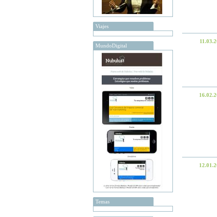
Viajes
11.03.
MundoDigital
16.02.
12.01.
Temas