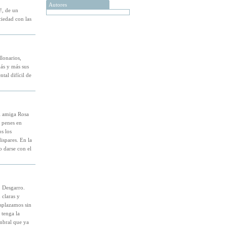
Autores
!, de un
ciedad con las
llonarios,
ás y más sus
tal difícil de
Mi amiga Rosa
s penes en
s los
dispares. En la
o darse con el
. Desgarro.
 claras y
splazamos sin
 tenga la
mbral que ya