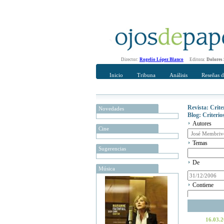
Director:
Rogelio López Blanco
Editora:
Dolores
Inicio
Tribuna
Análisis
Reseñas d
Revista: Crit
Novedades
Blog: Criteri
Autores
Cine
Temas
Sugerencias
De
Música
Contiene
16.03.