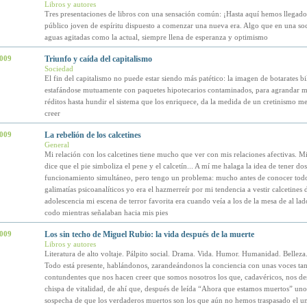
Libros y autores
Tres presentaciones de libros con una sensación común: ¡Hasta aquí hemos llegado
público joven de espíritu dispuesto a comenzar una nueva era. Algo que en una so
aguas agitadas como la actual, siempre llena de esperanza y optimismo
2009
Triunfo y caída del capitalismo
Sociedad
El fin del capitalismo no puede estar siendo más patético: la imagen de botarates bi
estafándose mutuamente con paquetes hipotecarios contaminados, para agrandar m
réditos hasta hundir el sistema que los enriquece, da la medida de un cretinismo men
creer
2009
La rebelión de los calcetines
General
Mi relación con los calcetines tiene mucho que ver con mis relaciones afectivas. 
dice que el pie simboliza el pene y el calcetín... A mí me halaga la idea de tener do
funcionamiento simultáneo, pero tengo un problema: mucho antes de conocer todo
galimatías psicoanalíticos yo era el hazmerreír por mi tendencia a vestir calcetines 
adolescencia mi escena de terror favorita era cuando veía a los de la mesa de al lad
codo mientras señalaban hacia mis pies
2009
Los sin techo de Miguel Rubio: la vida después de la muerte
Libros y autores
Literatura de alto voltaje. Pálpito social. Drama. Vida. Humor. Humanidad. Belleza
Todo está presente, hablándonos, zarandeándonos la conciencia con unas voces tan
contundentes que nos hacen creer que somos nosotros los que, cadavéricos, nos de
chispa de vitalidad, de ahí que, después de leída “Ahora que estamos muertos” uno
sospecha de que los verdaderos muertos son los que aún no hemos traspasado el u