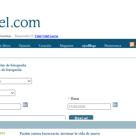
 Sanahuja
Responsable TI:
Vidal Vidal Garcia
e libros
Opinión
Creación
Magazine
ojosBlogs
Hemeroteca
r
erios de búsqueda
os de búsqueda
Hasta
2009
Pasión contra burocracia: inventar la vida de nuevo