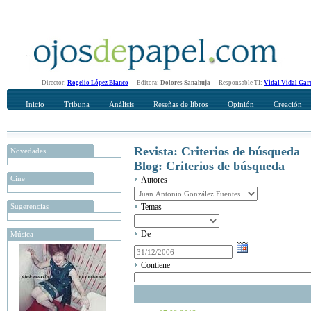
Director:
Rogelio López Blanco
Editora:
Dolores Sanahuja
Responsable TI:
Vidal Vidal Gar
Inicio
Tribuna
Análisis
Reseñas de libros
Opinión
Creación
Revista: Criterios de búsqueda
Novedades
Blog: Criterios de búsqueda
Cine
Autores
Sugerencias
Temas
De
Música
Contiene