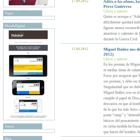
17.09.2012
Adiós a las almas
, l
Pérez Gutiérrez
Libros y autores
Viajes
Quien se acerque a “Adió
difícilmente quedará indi
MundoDigital
figuras menos reconocibl
atractivas y valientes de
durante la Guerra Civil
15.06.2012
Miguel Ibáñez nos d
2012)
Libros y autores
En los poemas de Miguel t
ni medias tintas de calam
Estoy por asegurar que M
sus poemas, y debe ser 
Singularidad que no debe
Miguel Ibáñez cree en el
cumplir el papel de Dios,
desvaríos en que al hombr
de lo que los más listos 
poeta “camp” y “demodé”, 
básicos del pensamiento 
en cierta medida ha fraca
Temas
que hacen del hombre, 
Blog