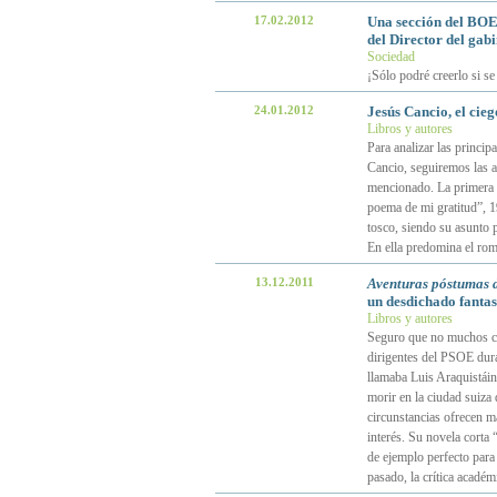
17.02.2012
Una sección del BOE
del Director del gabin
Sociedad
¡Sólo podré creerlo si se
24.01.2012
Jesús Cancio, el cie
Libros y autores
Para analizar las principa
Cancio, seguiremos las a
mencionado. La primera e
poema de mi gratitud”, 1
tosco, siendo su asunto p
En ella predomina el rom
13.12.2011
Aventuras póstumas 
un desdichado fanta
Libros y autores
Seguro que no muchos cá
dirigentes del PSOE dura
llamaba Luis Araquistái
morir en la ciudad suiza
circunstancias ofrecen ma
interés. Su novela corta
de ejemplo perfecto para 
pasado, la crítica académ