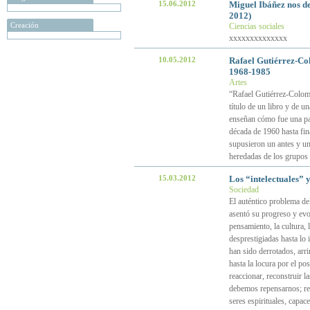
15.06.2012
Miguel Ibáñez nos d
2012)
Creación
Ciencias sociales
xxxxxxxxxxxxxx
10.05.2012
Rafael Gutiérrez-Col
1968-1985
Artes
“Rafael Gutiérrez-Colome
título de un libro y de 
enseñan cómo fue una par
década de 1960 hasta fina
supusieron un antes y un 
heredadas de los grupos 
15.03.2012
Los “intelectuales” y 
Sociedad
El auténtico problema de
asentó su progreso y evol
pensamiento, la cultura,
desprestigiadas hasta lo
han sido derrotados, arr
hasta la locura por el po
reaccionar, reconstruir l
debemos repensarnos; rel
seres espirituales, capac