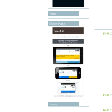
Viajes
MundoDigital
15.06.
15.06.
Temas
10.05.