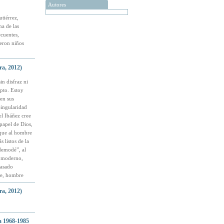
Autores
tiérrez,
na de las
cuentes,
ueron niños
ra, 2012)
in disfraz ni
epto. Estoy
en sus
Singularidad
el Ibáñez cree
papel de Dios,
n que al hombre
 listos de la
demodé”, al
o moderno,
casado
re, hombre
ra, 2012)
a 1968-1985