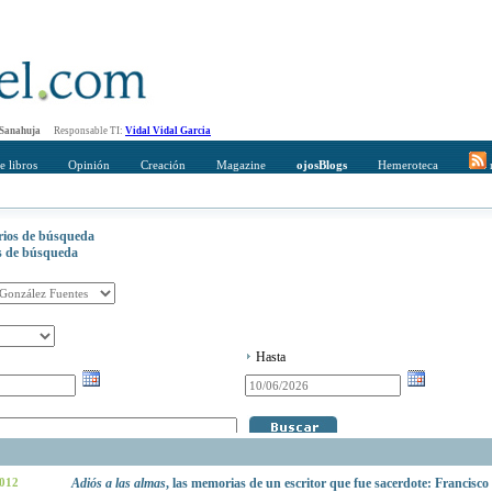
 Sanahuja
Responsable TI:
Vidal Vidal Garcia
e libros
Opinión
Creación
Magazine
ojosBlogs
Hemeroteca
r
erios de búsqueda
os de búsqueda
Hasta
2012
Adiós a las almas
, las memorias de un escritor que fue sacerdote: Francisco