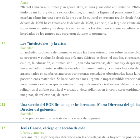
Artes
“Rafael Gutiérrez-Colomer y su época. Arte, cultura y sociedad en Cantabria 1968-
título de un libro y de una exposición que, tomando la figura del poeta como hilo
enseñan cómo fue una parte de la producción cultural en nuestro región desde final
década de 1960 hasta finales de la década de 1980, es decir, a lo largo de veinte a
supusieron un antes y un después con respecto a los discursos y maneras culturales y
heredadas de los grupos que surgieron durante la posguerra
2012
Los “intelectuales” y la crisis
Sociedad
El auténtico problema del momento es que las bases estructurales sobre las que Occ
su progreso y evolución desde sus orígenes clásicos, es decir, el estudio, el pensami
cultura, la educación, el humanismo…, han sido socavadas, debilitadas y desprestig
insospechado durante las últimas décadas. El pensamiento y la cultura han sido der
arrinconados en sombríos agujeros por nuestras sociedades obsesionadas hasta la lo
poseer bienes materiales. Se hace cada vez más urgente e imprescindible reaccionar
las columnas sobre las que se asienta lo mejor de nuestra civilización: debemos rep
religarnos al ámbito espiritual y creativo, desarrollarnos en él como seres espiritual
imaginar, de reflexionar, de crear
2012
Una sección del BOE firmada por los hermanos Marx: Directora del gabine
Director del gabinete...
Sociedad
¡Sólo podré creerlo si se trata de una errata de imprenta!
2012
Jesús Cancio, el ciego que tocaba de oído
Libros y autores
Para analizar las principales diferencias en las dos etapas de la trayectoria poética d