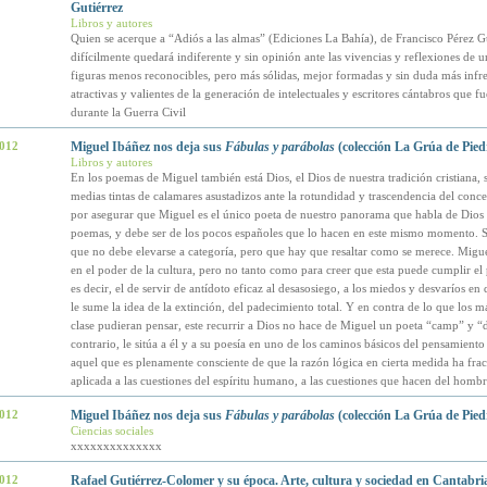
Gutiérrez
Libros y autores
Quien se acerque a “Adiós a las almas” (Ediciones La Bahía), de Francisco Pérez Gu
difícilmente quedará indiferente y sin opinión ante las vivencias y reflexiones de u
figuras menos reconocibles, pero más sólidas, mejor formadas y sin duda más infre
atractivas y valientes de la generación de intelectuales y escritores cántabros que f
durante la Guerra Civil
2012
Miguel Ibáñez nos deja sus
Fábulas y parábolas
(colección La Grúa de Pied
Libros y autores
En los poemas de Miguel también está Dios, el Dios de nuestra tradición cristiana, s
medias tintas de calamares asustadizos ante la rotundidad y trascendencia del conc
por asegurar que Miguel es el único poeta de nuestro panorama que habla de Dios 
poemas, y debe ser de los pocos españoles que lo hacen en este mismo momento. 
que no debe elevarse a categoría, pero que hay que resaltar como se merece. Migu
en el poder de la cultura, pero no tanto como para creer que esta puede cumplir el 
es decir, el de servir de antídoto eficaz al desasosiego, a los miedos y desvaríos e
le sume la idea de la extinción, del padecimiento total. Y en contra de lo que los más
clase pudieran pensar, este recurrir a Dios no hace de Miguel un poeta “camp” y “
contrario, le sitúa a él y a su poesía en uno de los caminos básicos del pensamient
aquel que es plenamente consciente de que la razón lógica en cierta medida ha fra
aplicada a las cuestiones del espíritu humano, a las cuestiones que hacen del homb
2012
Miguel Ibáñez nos deja sus
Fábulas y parábolas
(colección La Grúa de Pied
Ciencias sociales
xxxxxxxxxxxxxx
2012
Rafael Gutiérrez-Colomer y su época. Arte, cultura y sociedad en Cantabri