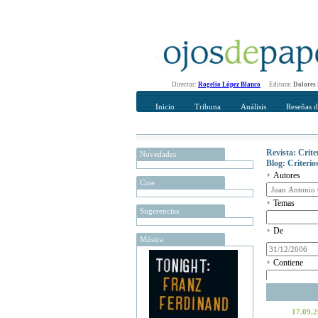
Director:
Rogelio López Blanco
Editora:
Dolores
Inicio
Tribuna
Análisis
Reseñas d
Revista: Crit
Novedades
Blog: Criteri
Autores
Cine
Temas
Sugerencias
De
Música
Contiene
17.09.