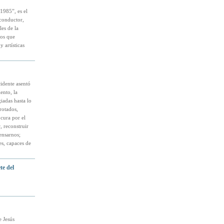
1985”, es el
 conductor,
es de la
ños que
 artísticas
idente asentó
ento, la
iadas hasta lo
rotados,
cura por el
, reconstruir
ensarnos;
es, capaces de
te del
e Jesús