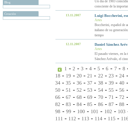
Un día de 1903 coincidie
Blog
consciente de la importa
Creación
13.11.2007
Luigi Boccherini, es
Artes
Boccherini, español de a
italiano de su generació
tiempo
12.11.2007
Daniel Sánchez Aréva
Artes
El pasado viernes, en la 
Sánchez Arévalo, el cin
-
-
-
-
-
-
-
1
2
3
4
5
6
7
8
-
-
-
-
-
-
18
19
20
21
22
23
24
-
-
-
-
-
-
34
35
36
37
38
39
40
-
-
-
-
-
-
50
51
52
53
54
55
56
-
-
-
-
-
-
66
67
68
69
70
71
72
-
-
-
-
-
-
82
83
84
85
86
87
88
-
-
-
-
-
98
99
100
101
102
103
-
-
-
-
-
111
112
113
114
115
11