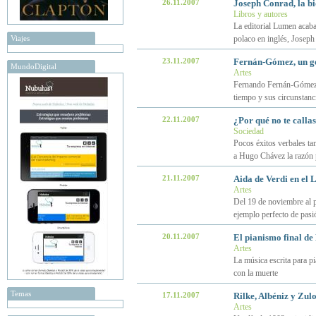
26.11.2007
Joseph Conrad, la bi
Libros y autores
La editorial Lumen acaba 
Viajes
polaco en inglés, Josep
23.11.2007
Fernán-Gómez, un g
MundoDigital
Artes
Fernando Fernán-Gómez fu
tiempo y sus circunstanc
22.11.2007
¿Por qué no te calla
Sociedad
Pocos éxitos verbales t
a Hugo Chávez la razón p
21.11.2007
Aida de Verdi en el 
Artes
Del 19 de noviembre al p
ejemplo perfecto de pasi
20.11.2007
El pianismo final d
Artes
La música escrita para pi
con la muerte
Temas
17.11.2007
Rilke, Albéniz y Zul
Artes