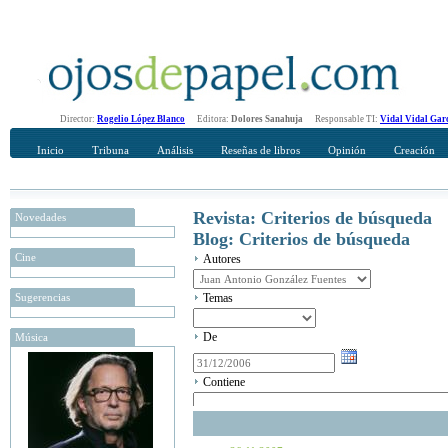
Director:
Rogelio López Blanco
Editora:
Dolores Sanahuja
Responsable TI:
Vidal Vidal Gar
Inicio
Tribuna
Análisis
Reseñas de libros
Opinión
Creación
Revista: Criterios de búsqueda
Novedades
Blog: Criterios de búsqueda
Cine
Autores
Sugerencias
Temas
De
Música
Contiene