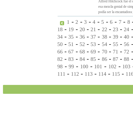
Alfred Hitchcock fue el 
esa mezcla genial de sim
podía ser la encantadora
-
-
-
-
-
-
-
1
2
3
4
5
6
7
8
-
-
-
-
-
-
18
19
20
21
22
23
24
-
-
-
-
-
-
34
35
36
37
38
39
40
-
-
-
-
-
-
50
51
52
53
54
55
56
-
-
-
-
-
-
66
67
68
69
70
71
72
-
-
-
-
-
-
82
83
84
85
86
87
88
-
-
-
-
-
98
99
100
101
102
103
-
-
-
-
-
111
112
113
114
115
11