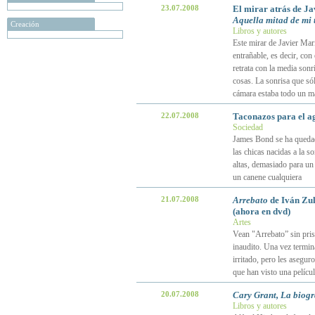
23.07.2008
El mirar atrás de Ja
Aquella mitad de mi
Creación
Libros y autores
Este mirar de Javier María
entrañable, es decir, con
retrata con la media sonr
cosas. La sonrisa que sól
cámara estaba todo un m
22.07.2008
Taconazos para el a
Sociedad
James Bond se ha quedad
las chicas nacidas a la 
altas, demasiado para u
un canene cualquiera
21.07.2008
Arrebato
de Iván Zulu
(ahora en dvd)
Artes
Vean "Arrebato” sin pris
inaudito. Una vez termin
irritado, pero les asegur
que han visto una pelícu
20.07.2008
Cary Grant, La biogr
Libros y autores