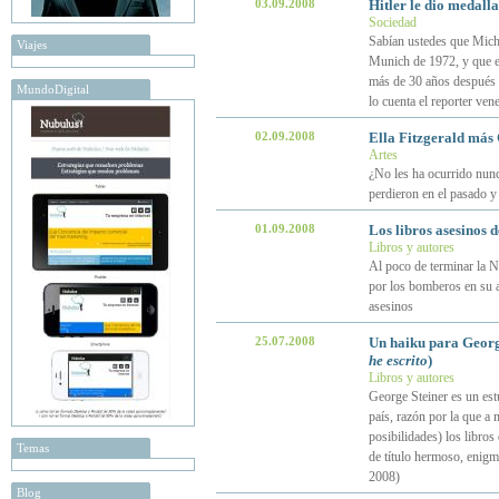
03.09.2008
Hitler le dio medall
Sociedad
Sabían ustedes que Mich
Viajes
Munich de 1972, y que el
más de 30 años después e
MundoDigital
lo cuenta el reporter ve
02.09.2008
Ella Fitzgerald más
Artes
¿No les ha ocurrido nun
perdieron en el pasado y
01.09.2008
Los libros asesinos 
Libros y autores
Al poco de terminar la N
por los bomberos en su a
asesinos
25.07.2008
Un haiku para Georg
he escrito
)
Libros y autores
George Steiner es un est
país, razón por la que a
posibilidades) los libros 
Temas
de título hermoso, enigm
2008)
Blog