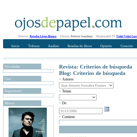
Director:
Rogelio López Blanco
Editora:
Dolores Sanahuja
Responsable TI:
Vidal Vidal Gar
Inicio
Tribuna
Análisis
Reseñas de libros
Opinión
Creación
Revista: Criterios de búsqueda
Novedades
Blog: Criterios de búsqueda
Cine
Autores
Sugerencias
Temas
De
Música
Contiene