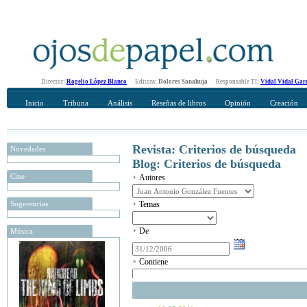
Director:
Rogelio López Blanco
Editora:
Dolores Sanahuja
Responsable TI:
Vidal Vidal Gar
Inicio
Tribuna
Análisis
Reseñas de libros
Opinión
Creación
Revista: Criterios de búsqueda
Novedades
Blog: Criterios de búsqueda
Cine
Autores
Sugerencias
Temas
De
Música
Contiene