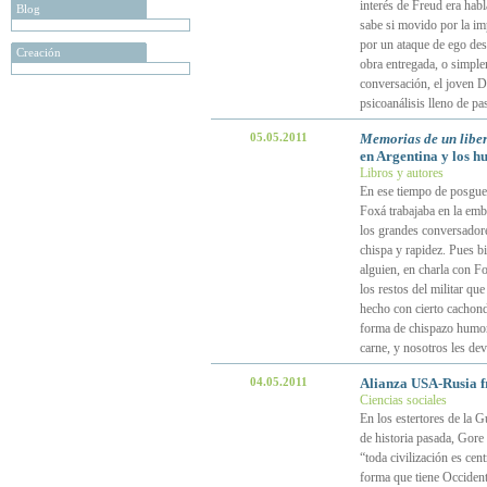
interés de Freud era hab
Blog
sabe si movido por la imp
por un ataque de ego des
Creación
obra entregada, o simplem
conversación, el joven Da
psicoanálisis lleno de p
05.05.2011
Memorias de un liber
en Argentina y los h
Libros y autores
En ese tiempo de posguerr
Foxá trabajaba en la emb
los grandes conversadore
chispa y rapidez. Pues b
alguien, en charla con Fo
los restos del militar q
hecho con cierto cachond
forma de chispazo humorís
carne, y nosotros les de
04.05.2011
Alianza USA-Rusia f
Ciencias sociales
En los estertores de la G
de historia pasada, Gore
“toda civilización es cen
forma que tiene Occidente