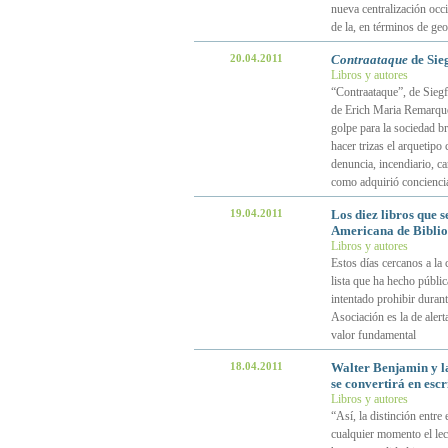
nueva centralización occi
de la, en términos de geo
20.04.2011
Contraataque
de Sieg
Libros y autores
“Contraataque”, de Siegf
de Erich Maria Remarque 
golpe para la sociedad br
hacer trizas el arquetipo
denuncia, incendiario, c
como adquirió conciencia
19.04.2011
Los diez libros que 
Americana de Biblio
Libros y autores
Estos días cercanos a la 
lista que ha hecho públi
intentado prohibir duran
Asociación es la de alert
valor fundamental
18.04.2011
Walter Benjamin y la
se convertirá en escr
Libros y autores
“Así, la distinción entre 
cualquier momento el lect