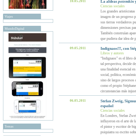
10.05.2011
La aldeas
potemkin
y
Ciencias sociales
Los grandes aristócratas 
Viajes
imagen de un progreso p
sus tierras verdaderos pu
dimensiones precisas par
MundoDigital
También construían apare
que pudiera dar idea de 
09.05.2011
Indignaos!!!, con St
Libros y autores
“Indignaos” es el libro 
tal perspectiva, decide d
una finalidad esencial en
social, política, económ
sino de largos procesos 
como el propio Stéphane H
circunstancias más injus
06.05.2011
Stefan Zweig, Sigmun
español
Ciencias sociales
En Londres, Stefan Zweig
influyeron en el arte de 
Temas
el pintor y escritor de b
psiquiatra su escrito sob