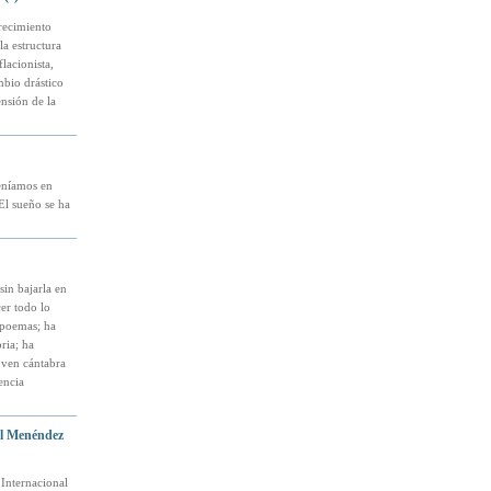
recimiento
la estructura
lacionista,
bio drástico
nsión de la
eníamos en
El sueño se ha
in bajarla en
er todo lo
 poemas; ha
ria; ha
oven cántabra
encia
al Menéndez
 Internacional