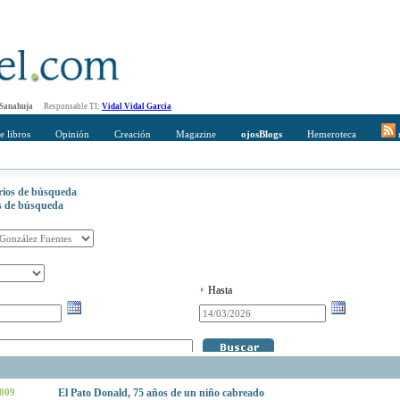
 Sanahuja
Responsable TI:
Vidal Vidal Garcia
e libros
Opinión
Creación
Magazine
ojosBlogs
Hemeroteca
r
erios de búsqueda
os de búsqueda
Hasta
2009
El Pato Donald, 75 años de un niño cabreado