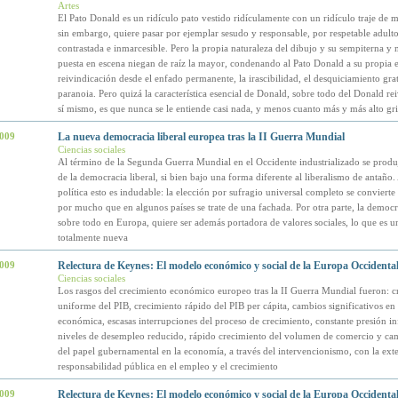
Artes
El Pato Donald es un ridículo pato vestido ridículamente con un ridículo traje de m
sin embargo, quiere pasar por ejemplar sesudo y responsable, por respetable adulto
contrastada e inmarcesible. Pero la propia naturaleza del dibujo y su sempiterna y 
puesta en escena niegan de raíz la mayor, condenando al Pato Donald a su propia e 
reivindicación desde el enfado permanente, la irascibilidad, el desquiciamiento grat
paranoia. Pero quizá la característica esencial de Donald, sobre todo del Donald re
sí mismo, es que nunca se le entiende casi nada, y menos cuanto más y más alto gri
2009
La nueva democracia liberal europea tras la II Guerra Mundial
Ciencias sociales
Al término de la Segunda Guerra Mundial en el Occidente industrializado se produj
de la democracia liberal, si bien bajo una forma diferente al liberalismo de antaño. 
política esto es indudable: la elección por sufragio universal completo se conviert
por mucho que en algunos países se trate de una fachada. Por otra parte, la democra
sobre todo en Europa, quiere ser además portadora de valores sociales, lo que es u
totalmente nueva
2009
Relectura de Keynes: El modelo económico y social de la Europa Occidental 
Ciencias sociales
Los rasgos del crecimiento económico europeo tras la II Guerra Mundial fueron: c
uniforme del PIB, crecimiento rápido del PIB per cápita, cambios significativos en 
económica, escasas interrupciones del proceso de crecimiento, constante presión inf
niveles de desempleo reducido, rápido crecimiento del volumen de comercio y cam
del papel gubernamental en la economía, a través del intervencionismo, con la exte
responsabilidad pública en el empleo y el crecimiento
2009
Relectura de Keynes: El modelo económico y social de la Europa Occidental