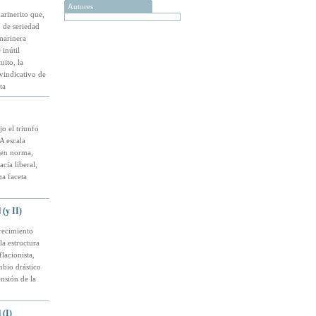
Autores
arinerito que,
 de seriedad
marinera
inútil
uito, la
ivindicativo de
ta
o el triunfo
A escala
e en norma,
cia liberal,
na faceta
(y II)
recimiento
la estructura
lacionista,
bio drástico
nsión de la
 (I)