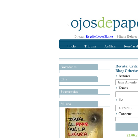
Director:
Rogelio López Blanco
Editora:
Dolores
Inicio
Tribuna
Análisis
Reseñas d
Revista: Crit
Novedades
Blog: Criteri
Autores
Cine
Temas
Sugerencias
De
Música
Contiene
22.06.