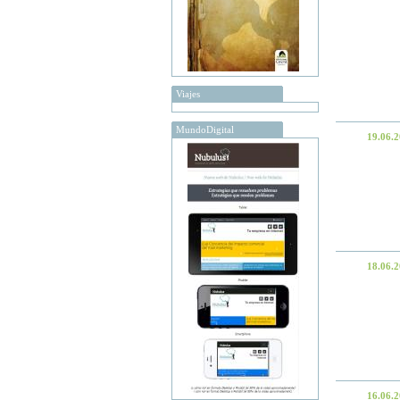
Viajes
MundoDigital
19.06.
18.06.
16.06.