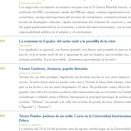
Ciencias sociales
Los rasgos del crecimiento económico europeo tras la II Guerra Mundial fueron: c
uniforme del PIB, crecimiento rápido del PIB per cápita, cambios significativos en 
económica, escasas interrupciones del proceso de crecimiento, constante presión inf
niveles de desempleo reducido, rápido crecimiento del volumen de comercio y cam
del papel gubernamental en la economía, a través del intervencionismo, con la exte
responsabilidad pública en el empleo y el crecimiento
2009
La economía en España: del sueño snob a la pesadilla de la crisis
Sociedad
Los españoles, en general, nos hemos gastado con dinero mal prestado lo que no t
pos de vivir el sueño snob de ser y aparentar lo que no éramos, una sociedad rica. 
tornado pesadilla. Era lo previsible. ¿Estaremos aprendiendo la lección?
2009
Vicente Gutiérrez,
Anémona
, papeles literarios
Libros y autores
Vicente fue un niño prodigio, digámoslo sin levantar mucho la voz, pero tampoco s
exceso. Si miro hacia atrás no puedo creer que a Vicente le haya dado tiempo a hac
que ya ha hecho a sus un tanto despistados 32 años. Ha publicado cuatro libros de
ganado casi todos los premios poéticos más importantes que se conceden en Cantab
coordinado y editado junto a Alberto Santamaría la principal antología de poesía j
reciente, “Humus”; ha sacado a la calle dos revistas de poesía de muy efímera exist
(“Águeda” y “Siamés”)
2009
Álvaro Pombo: poéticas de un estilo. Curso en la Universidad Internacion
Pelayo
Libros y autores
La semana del 10 al 14 del próximo mes de agosto, tendrá lugar en la Universidad