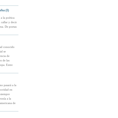
rba (I)
a la poética
 callar y decir
ama. De poetas
dad conocido
al se
encia de
n de las
ropa. Entre
no pasará a la
ocridad en
i siempre
ronía a la
 americana de