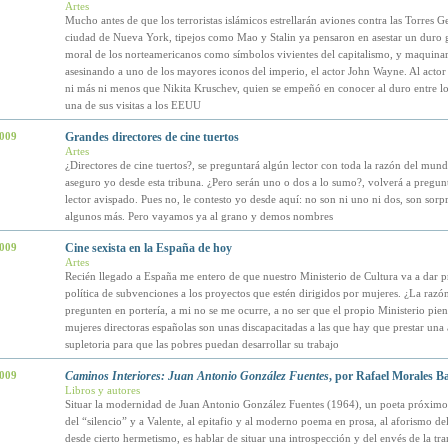
Artes
Mucho antes de que los terroristas islámicos estrellarán aviones contra las Torres G
ciudad de Nueva York, tipejos como Mao y Stalin ya pensaron en asestar un duro g
moral de los norteamericanos como símbolos vivientes del capitalismo, y maquina
asesinando a uno de los mayores iconos del imperio, el actor John Wayne. Al actor 
ni más ni menos que Nikita Kruschev, quien se empeñó en conocer al duro entre lo
una de sus visitas a los EEUU
2009
Grandes directores de cine tuertos
Artes
¿Directores de cine tuertos?, se preguntará algún lector con toda la razón del mundo
aseguro yo desde esta tribuna. ¿Pero serán uno o dos a lo sumo?, volverá a pregunt
lector avispado. Pues no, le contesto yo desde aquí: no son ni uno ni dos, son sor
algunos más. Pero vayamos ya al grano y demos nombres
2009
Cine sexista en la España de hoy
Artes
Recién llegado a España me entero de que nuestro Ministerio de Cultura va a dar p
política de subvenciones a los proyectos que estén dirigidos por mujeres. ¿La razó
pregunten en portería, a mi no se me ocurre, a no ser que el propio Ministerio pien
mujeres directoras españolas son unas discapacitadas a las que hay que prestar una
supletoria para que las pobres puedan desarrollar su trabajo
2009
Caminos Interiores: Juan Antonio González Fuentes
, por Rafael Morales Ba
Libros y autores
Situar la modernidad de Juan Antonio González Fuentes (1964), un poeta próximo 
del “silencio” y a Valente, al epitafio y al moderno poema en prosa, al aforismo del
desde cierto hermetismo, es hablar de situar una introspección y del envés de la tr