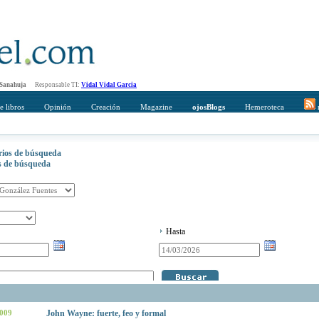
 Sanahuja
Responsable TI:
Vidal Vidal Garcia
e libros
Opinión
Creación
Magazine
ojosBlogs
Hemeroteca
r
erios de búsqueda
os de búsqueda
Hasta
2009
John Wayne: fuerte, feo y formal