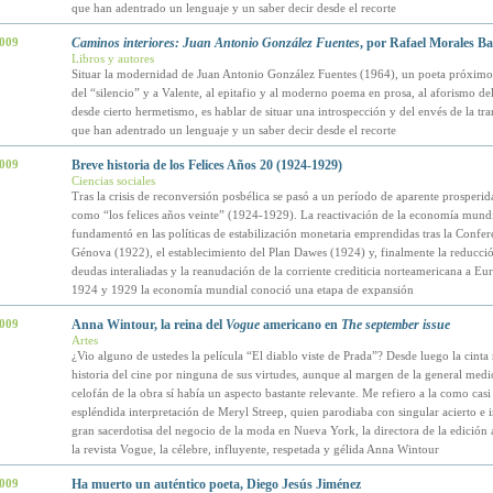
que han adentrado un lenguaje y un saber decir desde el recorte
2009
Caminos interiores: Juan Antonio González Fuentes
, por Rafael Morales Ba
Libros y autores
Situar la modernidad de Juan Antonio González Fuentes (1964), un poeta próximo 
del “silencio” y a Valente, al epitafio y al moderno poema en prosa, al aforismo del
desde cierto hermetismo, es hablar de situar una introspección y del envés de la tr
que han adentrado un lenguaje y un saber decir desde el recorte
2009
Breve historia de los Felices Años 20 (1924-1929)
Ciencias sociales
Tras la crisis de reconversión posbélica se pasó a un período de aparente prosperi
como “los felices años veinte” (1924-1929). La reactivación de la economía mundi
fundamentó en las políticas de estabilización monetaria emprendidas tras la Confer
Génova (1922), el establecimiento del Plan Dawes (1924) y, finalmente la reducció
deudas interaliadas y la reanudación de la corriente crediticia norteamericana a Eu
1924 y 1929 la economía mundial conoció una etapa de expansión
2009
Anna Wintour, la reina del
Vogue
americano en
The september issue
Artes
¿Vio alguno de ustedes la película “El diablo viste de Prada”? Desde luego la cinta 
historia del cine por ninguna de sus virtudes, aunque al margen de la general medi
celofán de la obra sí había un aspecto bastante relevante. Me refiero a la como cas
espléndida interpretación de Meryl Streep, quien parodiaba con singular acierto e i
gran sacerdotisa del negocio de la moda en Nueva York, la directora de la edición
la revista Vogue, la célebre, influyente, respetada y gélida Anna Wintour
2009
Ha muerto un auténtico poeta, Diego Jesús Jiménez