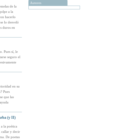
Autores
emelas de la
olpe a la
ron hacerlo
se lo desveló
s duros en
. Pues sí, le
arse seguro el
presivamente
rioridad en su
n? Pues
se que las
 ayuda
rba (y II)
a la poética
 callar y decir
ama. De poetas