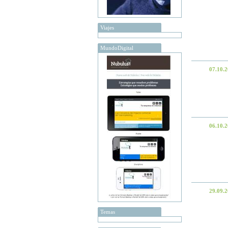
Viajes
MundoDigital
07.10.
06.10.
29.09.
Temas