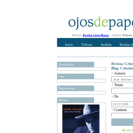
Director:
Rogelio López Blanco
Editora:
Dolores
Inicio
Tribuna
Análisis
Reseñas d
Revista: Crit
Novedades
Blog: Criteri
Autores
Cine
Temas
Sugerencias
De
Música
Contiene
08.10.