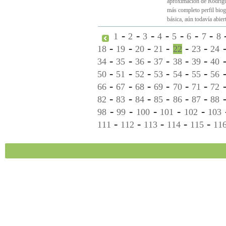
aproximación de Rodrígu
más completo perfil biogr
básica, aún todavía abiert
-
-
-
-
-
-
-
1
2
3
4
5
6
7
8
-
-
-
-
-
-
18
19
20
21
22
23
24
-
-
-
-
-
-
34
35
36
37
38
39
40
-
-
-
-
-
-
50
51
52
53
54
55
56
-
-
-
-
-
-
66
67
68
69
70
71
72
-
-
-
-
-
-
82
83
84
85
86
87
88
-
-
-
-
-
98
99
100
101
102
103
-
-
-
-
-
111
112
113
114
115
11