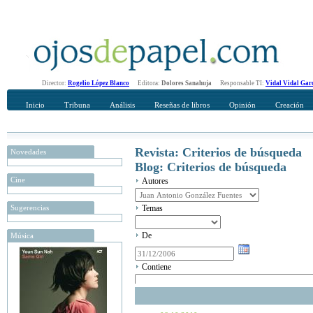
Director:
Rogelio López Blanco
Editora:
Dolores Sanahuja
Responsable TI:
Vidal Vidal Gar
Inicio
Tribuna
Análisis
Reseñas de libros
Opinión
Creación
Revista: Criterios de búsqueda
Novedades
Blog: Criterios de búsqueda
Cine
Autores
Sugerencias
Temas
De
Música
Contiene