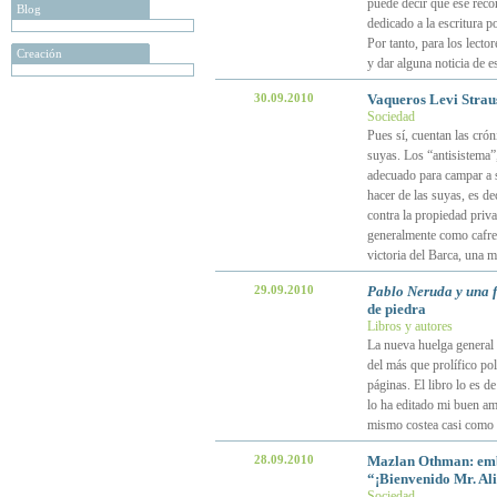
puede decir que ese reco
Blog
dedicado a la escritura p
Por tanto, para los lecto
Creación
y dar alguna noticia de e
30.09.2010
Vaqueros Levi Strau
Sociedad
Pues sí, cuentan las crón
suyas. Los “antisistema”
adecuado para campar a s
hacer de las suyas, es de
contra la propiedad priva
generalmente como cafre
victoria del Barca, una m
29.09.2010
Pablo Neruda y una f
de piedra
Libros y autores
La nueva huelga general 
del más que prolífico po
páginas. El libro lo es d
lo ha editado mi buen am
mismo costea casi como e
28.09.2010
Mazlan Othman: emba
“¡Bienvenido Mr. Al
Sociedad