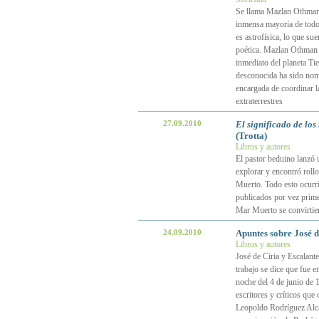
Se llama Mazlan Othman,
inmensa mayoría de todo
es astrofísica, lo que su
poética. Mazlan Othman e
inmediato del planeta Ti
desconocida ha sido nom
encargada de coordinar l
extraterrestres
27.09.2010
El significado de los
(Trotta)
Libros y autores
El pastor beduino lanzó 
explorar y encontró roll
Muerto. Todo esto ocurrí
publicados por vez primer
Mar Muerto se convirtier
24.09.2010
Apuntes sobre José d
Libros y autores
José de Ciria y Escalant
trabajo se dice que fue 
noche del 4 de junio de 
escritores y críticos qu
Leopoldo Rodríguez Alca