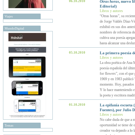
06.10.2010
Otras horas
, nuevo l
Editorial)
Libros y autores
“Otras horas”, su recien
Viajes
de Jorge Valdés Díaz-Vél
exhibió en sus dos anteri
MundoDigital
nombres de referencia de 
cultiva una poesía apegad
hasta alcanzar una desl
05.10.2010
La primera poesía 
Libros y autores
La obra poética de Ana 
poesía española del últi
for flowers”, con el que
1969 y en 1983 publicó 
momento. Hoy, pasados 40
Y lo hace manteniendo e
la poeta y escritora madr
01.10.2010
La epifanía escueta 
Fuentes), por Julio 
Libros y autores
No cabe duda de que a med
oportunidad se tiene de o
Temas
creador va dejando a lo 