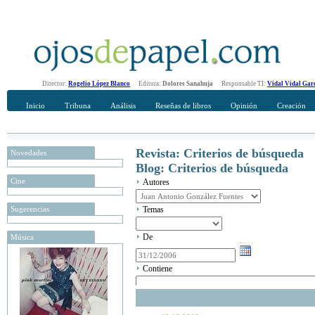
Director:
Rogelio López Blanco
Editora:
Dolores Sanahuja
Responsable TI:
Vidal Vidal Gar
Inicio
Tribuna
Análisis
Reseñas de libros
Opinión
Creación
Revista: Criterios de búsqueda
Novedades
Blog: Criterios de búsqueda
Cine
Autores
Sugerencias
Temas
De
Música
Contiene