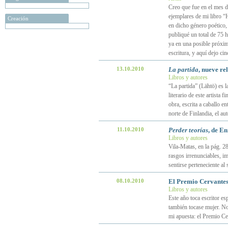
Creo que fue en el mes 
ejemplares de mi libro “
Creación
en dicho género poético, 
publiqué un total de 75 
ya en una posible próxim
escritura, y aquí dejo ci
13.10.2010
La partida
, nueve re
Libros y autores
“La partida” (Lähtö) es l
literario de este artista
obra, escrita a caballo e
norte de Finlandia, el au
11.10.2010
Perder teorías
, de En
Libros y autores
Vila-Matas, en la pág. 28
rasgos irrenunciables, im
sentirse perteneciente al
08.10.2010
El Premio Cervantes
Libros y autores
Este año toca escritor e
también tocase mujer. N
mi apuesta: el Premio C