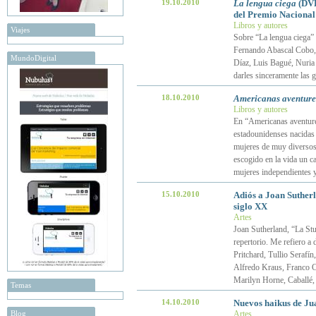
19.10.2010
La lengua ciega
(DVD
del Premio Nacional
Libros y autores
Viajes
Sobre “La lengua ciega” 
Fernando Abascal Cobo, 
MundoDigital
Díaz, Luis Bagué, Nuria 
darles sinceramente las g
18.10.2010
Americanas aventure
Libros y autores
En “Americanas aventurer
estadounidenses nacidas 
mujeres de muy diversos
escogido en la vida un ca
mujeres independientes 
15.10.2010
Adiós a Joan Sutherl
siglo XX
Artes
Joan Sutherland, “La Stu
repertorio. Me refiero a 
Pritchard, Tullio Serafí
Alfredo Kraus, Franco Co
Marilyn Horne, Caballé,
Temas
14.10.2010
Nuevos haikus de Ju
Blog
Artes