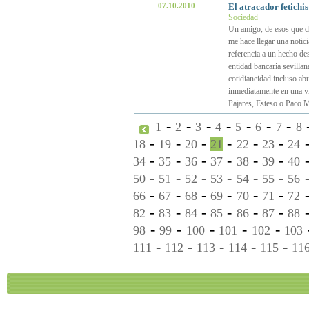
07.10.2010
El atracador fetichis
Sociedad
Un amigo, de esos que de
me hace llegar una notici
referencia a un hecho de
entidad bancaria sevillan
cotidianeidad incluso ab
inmediatamente en una vi
Pajares, Esteso o Paco Ma
-
-
-
-
-
-
-
1
2
3
4
5
6
7
8
-
-
-
-
-
-
18
19
20
21
22
23
24
-
-
-
-
-
-
34
35
36
37
38
39
40
-
-
-
-
-
-
50
51
52
53
54
55
56
-
-
-
-
-
-
66
67
68
69
70
71
72
-
-
-
-
-
-
82
83
84
85
86
87
88
-
-
-
-
-
98
99
100
101
102
103
-
-
-
-
-
111
112
113
114
115
11