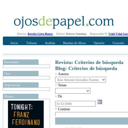
Director:
Rogelio López Blanco
Editora:
Dolores Sanahuja
Responsable TI:
Vidal Vidal Gar
Inicio
Tribuna
Análisis
Reseñas de libros
Opinión
Creación
Revista: Criterios de búsqueda
Novedades
Blog: Criterios de búsqueda
Cine
Autores
Sugerencias
Temas
De
Música
Contiene