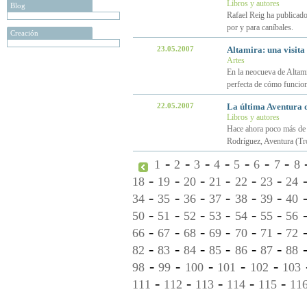
Libros y autores
Blog
Rafael Reig ha publicado 
por y para caníbales.
Creación
23.05.2007
Altamira: una visita
Artes
En la neocueva de Altamir
perfecta de cómo funcio
22.05.2007
La última Aventura 
Libros y autores
Hace ahora poco más de a
Rodríguez, Aventura (Tr
-
-
-
-
-
-
-
1
2
3
4
5
6
7
8
-
-
-
-
-
-
18
19
20
21
22
23
24
-
-
-
-
-
-
34
35
36
37
38
39
40
-
-
-
-
-
-
50
51
52
53
54
55
56
-
-
-
-
-
-
66
67
68
69
70
71
72
-
-
-
-
-
-
82
83
84
85
86
87
88
-
-
-
-
-
98
99
100
101
102
103
-
-
-
-
-
111
112
113
114
115
11