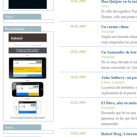
31.05.2007
Don Quijote en la m
Artes
El sello discográfico Na
Viajes
Quijote, sólo una punta d
30.05.2007
Un cuento chino
MundoDigital
Sociedad
Según una leyenda china,
viejo emperador les prome
29.05.2007
Un Santander de letr
Sociedad
No es muy elevado el núm
hayan convertido en “pers
28.05.2007
John Ashbery: un po
Libros y autores
La poesía del hermético 
exploratoria de la poesí
25.05.2007
El libro, alta tecnol
Sociedad
Recuerdo que leí en una 
japonesa, en las que decí
inmejorable.
Temas
24.05.2007
Rafael Reig: Literat