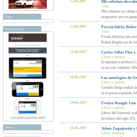
25.06.2007
Mis sobrinos descub
Artes
Mis sobrinos no sabían 
Viajes
asegurarles que ya jamás
22.06.2007
Ferrán Adrià, Rober
MundoDigital
Artes
Ferrán Adrià ha sido inv
Robert Hughes no da crédi
21.06.2007
Carlos Villar Flor y 
Libros y autores
El narrador y profesor Ca
en un solo volumen: Más 
20.06.2007
Las antologías de G
Libros y autores
Gerardo Diego realizó do
en la poesía española. A
19.06.2007
Evelyn Waugh: Una 
Libros y autores
Libros del Asteroide acab
peculiares del siglo XX
Temas
18.06.2007
Adam Zagajewski y l
Libros y autores