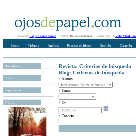
Director:
Rogelio López Blanco
Editora:
Dolores Sanahuja
Responsable TI:
Vidal Vidal Gar
Inicio
Tribuna
Análisis
Reseñas de libros
Opinión
Creación
Revista: Criterios de búsqueda
Novedades
Blog: Criterios de búsqueda
Cine
Autores
Sugerencias
Temas
De
Música
Contiene