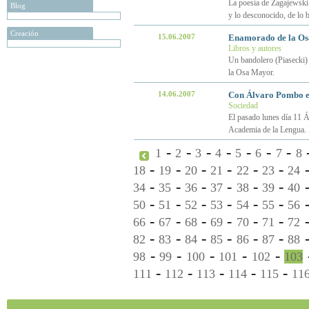
La poesía de Zagajewski 
Blog
y lo desconocido, de lo 
Creación
15.06.2007
Enamorado de la Osa
Libros y autores
Un bandolero (Piasecki) 
la Osa Mayor.
14.06.2007
Con Álvaro Pombo e
Sociedad
El pasado lunes día 11 
Academia de la Lengua. E
-
-
-
-
-
-
-
1
2
3
4
5
6
7
8
-
-
-
-
-
-
18
19
20
21
22
23
24
-
-
-
-
-
-
34
35
36
37
38
39
40
-
-
-
-
-
-
50
51
52
53
54
55
56
-
-
-
-
-
-
66
67
68
69
70
71
72
-
-
-
-
-
-
82
83
84
85
86
87
88
-
-
-
-
-
98
99
100
101
102
103
-
-
-
-
-
111
112
113
114
115
11