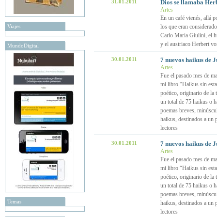
31.01.2011
Dios se llamaba Her
Artes
En un café vienés, allá 
Viajes
los que eran considerados
Carlo Maria Giulini, el 
y el austriaco Herbert v
MundoDigital
30.01.2011
7 nuevos haikus de 
Artes
Fue el pasado mes de ma
mi libro “Haikus sin est
poético, originario de la
un total de 75 haikus o 
poemas breves, minúsculo
haikus, destinados a un 
lectores
30.01.2011
7 nuevos haikus de 
Artes
Fue el pasado mes de ma
mi libro “Haikus sin est
poético, originario de la
un total de 75 haikus o 
poemas breves, minúsculo
Temas
haikus, destinados a un 
lectores