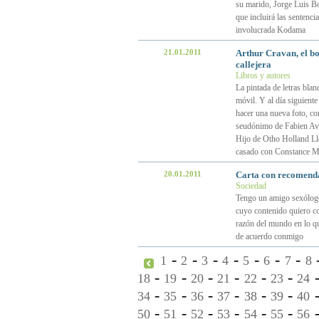
su marido, Jorge Luis Bo
que incluirá las sentenci
involucrada Kodama
21.01.2011
Arthur Cravan, el b
callejera
Libros y autores
La pintada de letras blan
móvil. Y al día siguient
hacer una nueva foto, con
seudónimo de Fabien Ave
Hijo de Otho Holland Ll
casado con Constance M
20.01.2011
Carta con recomenda
Sociedad
Tengo un amigo sexólogo
cuyo contenido quiero co
razón del mundo en lo qu
de acuerdo conmigo
-
-
-
-
-
-
-
1
2
3
4
5
6
7
8
-
-
-
-
-
-
18
19
20
21
22
23
24
-
-
-
-
-
-
34
35
36
37
38
39
40
-
-
-
-
-
-
50
51
52
53
54
55
56