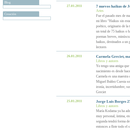
Blog
27.01.2011
7 nuevos haikus de 
Artes
Creación
Fue el pasado mes de ma
mi libro “Haikus sin est
poético, originario de la
un total de 75 haikus o 
poemas breves, minúsculo
haikus, destinados a un 
lectores
26.01.2011
Carmela Greciet, ma
Libros y autores
Yo tengo una amiga que e
nacimiento es desde hace 
Carmela es una maestra d
Miguel Ibáñez Cuesta son
ironía, incertidumbre, s
Greciet
25.01.2011
Jorge Luis Borges 2
Libros y autores
María Kodama ya ha adel
muy personal, íntima, en 
segunda tendrá forma de 
entonces a flote todo el