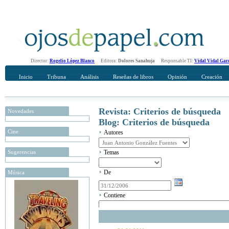
Director:
Rogelio López Blanco
Editora:
Dolores Sanahuja
Responsable TI:
Vidal Vidal Gar
Inicio
Tribuna
Análisis
Reseñas de libros
Opinión
Creación
Revista: Criterios de búsqueda
Novedades
Blog: Criterios de búsqueda
Cine
Autores
Sugerencias
Temas
De
Música
Contiene