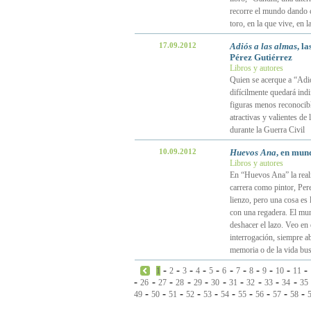
recorre el mundo dando 
toro, en la que vive, en
17.09.2012
Adiós a las almas
, l
Pérez Gutiérrez
Libros y autores
Quien se acerque a “Adió
difícilmente quedará indi
figuras menos reconocibl
atractivas y valientes de
durante la Guerra Civil
10.09.2012
Huevos Ana
, en mun
Libros y autores
En “Huevos Ana” la reali
carrera como pintor, Per
lienzo, pero una cosa es
con una regadera. El mun
deshacer el lazo. Veo en
interrogación, siempre ab
memoria o de la vida bus
-
-
-
-
-
-
-
-
-
-
-
1
2
3
4
5
6
7
8
9
10
11
-
-
-
-
-
-
-
-
-
-
26
27
28
29
30
31
32
33
34
35
-
-
-
-
-
-
-
-
-
-
49
50
51
52
53
54
55
56
57
58