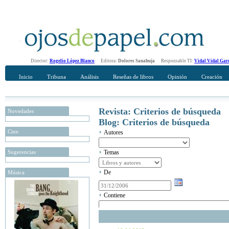
Director:
Rogelio López Blanco
Editora:
Dolores Sanahuja
Responsable TI:
Vidal Vidal Gar
Inicio
Tribuna
Análisis
Reseñas de libros
Opinión
Creación
Revista: Criterios de búsqueda
Novedades
Blog: Criterios de búsqueda
Cine
Autores
Sugerencias
Temas
De
Música
Contiene