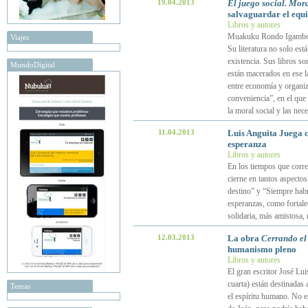
19.04.2013
El juego social. Mor
salvaguardar el equil
Libros y autores
Muakuku Rondo Igambo es
Viajes
Su literatura no solo est
existencia. Sus libros so
MundoDigital
están macerados en ese la
entre economía y organiz
conveniencia”, en el que l
la moral social y las ne
11.04.2013
Luis Anguita Juega c
esperanza
Libros y autores
En los tiempos que corre
cierne en tantos aspectos
destino” y “Siempre hab
esperanzas, como fortale
solidaria, más amistosa
12.03.2013
La obra
Cerrando el 
humanismo pleno
Libros y autores
El gran escritor José Lui
cuarta) están destinadas 
Temas
el espíritu humano. No es