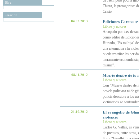
de Jaén, pero podría hab
Blog
Thiara, la protagonista d
Cristo
Creación
04.03.2013
Ediciones Carena se 
Libros y autores
Arropado por tres de sus
como editor de Edicione
Hurtado, “Es mi hija” de
una alternativa a la viole
puede restañar las herida
meramente economicista, 
misma”.
08.11.2012
Muerte dentro de la 
Libros y autores
Con “Muerte dentro de la
novela policiaca ni de g
policía descubre a los as
victimarios se confunde
21.10.2012
El evangelio de Ghan
violencia
Libros y autores
Carlos G. Vallés, es ven
de premios, entre otros, 
libro, “Gandhi, una altern