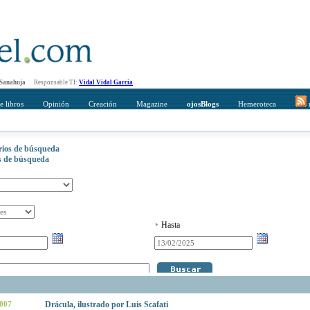
 Sanahuja
Responsable TI:
Vidal Vidal Garcia
e libros
Opinión
Creación
Magazine
ojosBlogs
Hemeroteca
r
erios de búsqueda
os de búsqueda
Hasta
2007
Drácula, ilustrado por Luis Scafati