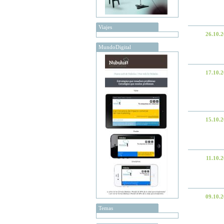
Viajes
26.10.
MundoDigital
17.10.
15.10.
11.10.
09.10.
Temas