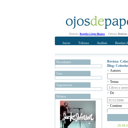
Director:
Rogelio López Blanco
Editora:
Dolores
Inicio
Tribuna
Análisis
Reseñas d
Revista: Crit
Novedades
Blog: Criteri
Autores
Cine
Temas
Sugerencias
De
Música
Contiene
29.10.