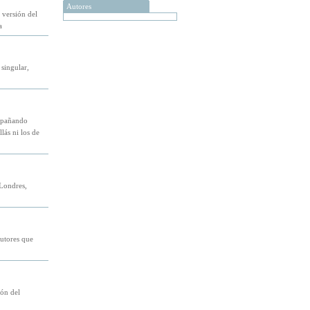
Autores
 versión del
a
singular,
ompañando
lás ni los de
 Londres,
autores que
ión del