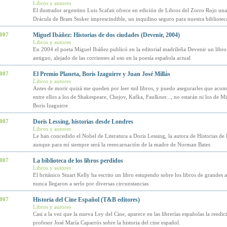
Libros y autores
El ilustrador argentino Luis Scafati ofrece en edición de Libros del Zorro Rojo una
Drácula de Bram Stoker imprescindible, un inquilino seguro para nuestra bibliotec
2007
Miguel Ibáñez: Historias de dos ciudades (Devenir, 2004)
Libros y autores
En 2004 el poeta Miguel Ibáñez publicó en la editorial madrileña Devenir un libro 
antiguo, alejado de las corrientes al uso en la poesía española actual
2007
El Premio Planeta, Boris Izaguirre y Juan José Millás
Libros y autores
Antes de morir quizá me queden por leer mil libros, y puedo asegurarles que ac
entre ellos a los de Shakespeare, Chejov, Kafka, Faulkner..., no estarán ni los de Mil
Boris Izaguirre
2007
Doris Lessing, historias desde Londres
Libros y autores
Le han concedido el Nobel de Literatura a Doris Lessing, la autora de Historias de
aunque para mí siempre será la reencarnación de la madre de Norman Bates
2007
La biblioteca de los libros perdidos
Libros y autores
El británico Stuart Kelly ha escrito un libro estupendo sobre los libros de grandes 
nunca llegaron a serlo por diversas circunstancias
2007
Historia del Cine Español (T&B editores)
Libros y autores
Casi a la vez que la nueva Ley del Cine, aparece en las librerías españolas la reedic
profesor José María Caparrós sobre la historia del cine español.