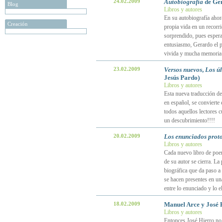
24.02.2009
Autobiografía
de Ger
Blog
Libros y autores
En su autobiografía ahor
Creación
propia vida en un recorr
sorprendido, pues esper
entusiasmo, Gerardo el 
vivida y mucha memori
23.02.2009
Versos nuevos
,
Los ú
Jesús Pardo)
Libros y autores
Esta nueva traducción de
en español, se convierte
todos aquellos lectores 
un descubrimiento!!!!
20.02.2009
Los enunciados proto
Libros y autores
Cada nuevo libro de poe
de su autor se cierra. La
biográfica que da paso a l
se hacen presentes en una
entre lo enunciado y lo el
18.02.2009
Manuel Arce y José 
Libros y autores
Entonces José Hierro no