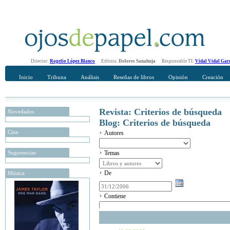
Director:
Rogelio López Blanco
Editora:
Dolores Sanahuja
Responsable TI:
Vidal Vidal Gar
Inicio
Tribuna
Análisis
Reseñas de libros
Opinión
Creación
Revista: Criterios de búsqueda
Novedades
Blog: Criterios de búsqueda
Cine
Autores
Sugerencias
Temas
De
Música
Contiene