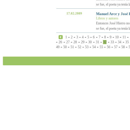
se fue, el poeta ya tenía 
17.02.2009
Manuel Arce y José 
Libros y autores
Entonces José Hierro no
se fue, el poeta ya tenía 
-
-
-
-
-
-
-
-
-
-
-
1
2
3
4
5
6
7
8
9
10
11
-
-
-
-
-
-
-
-
-
-
26
27
28
29
30
31
32
33
34
35
-
-
-
-
-
-
-
-
-
-
49
50
51
52
53
54
55
56
57
58