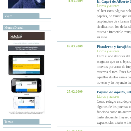
11.03.2009
El Capri de Alberto 
Libros y autores
Al leer estas páginas sob
Viajes
papeles, he tenido que c
resplandece de vibrante f
rivalizan con los de la is
MundoDigital
misma e irrepetible trans
su mito
09.03.2009
Pistoleros y forajid
Libros y autores
Entre el año después del 
aseguran que en el leja
muertos por arma de fueg
muertos al mes. Pues bie
aquellos duelos cara a ca
novelas y las leyendas ha
25.02.2009
Payaso de agosto
, ú
Libros y autores
Como refugio a su depres
algunos de los poemas co
funciona como un autorret
harto elocuente: Payaso 
Temas
experiencias vitales e int