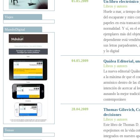
05.05.2009
Un libro electrónico
Libros y autores
Huele a mar, a tiempo det
Viajes
del escaparate y miro co
papeles en esta transacc
normalidad. Y sí, en el 
MundoDigital
ejemplares más del objet
dependiente está vendiénd
sus letras parpadeantes, a
y lo digital
04.05.2009
Quálea Editorial, u
Libros y autores
La nueva editorial Quálea
a la máxima de que el co
armónico dentro de las di
intención de acercar al l
aunando la mejor tradició
contemporáneo
28.04.2009
Thomas Gilovich,
Co
decisiones
Libros y autores
Este libro de Thomas D.
Temas
espejismos en la vida co
integrados en nuestro apa