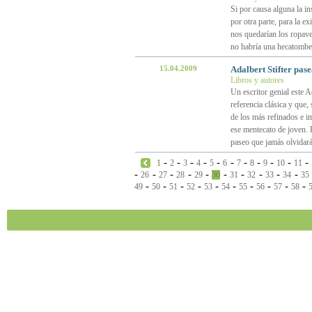
Si por causa alguna la in
por otra parte, para la ex
nos quedarían los ropave
no habría una hecatombe 
15.04.2009
Adalbert Stifter pas
Libros y autores
Un escritor genial este A
referencia clásica y que
de los más refinados e im
ese mentecato de joven. 
paseo que jamás olvidar
-
-
-
-
-
-
-
-
-
-
-
1
2
3
4
5
6
7
8
9
10
11
-
-
-
-
-
-
-
-
-
-
26
27
28
29
30
31
32
33
34
35
-
-
-
-
-
-
-
-
-
-
49
50
51
52
53
54
55
56
57
58