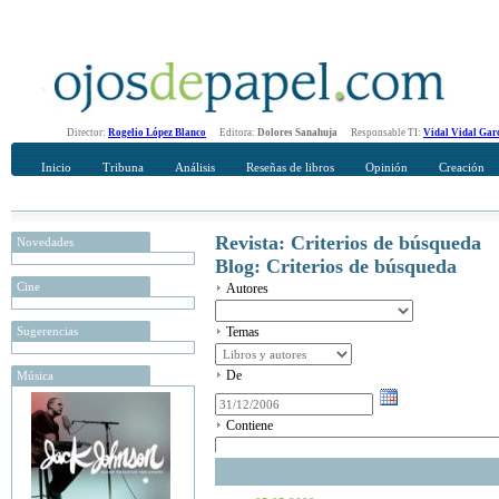
Director:
Rogelio López Blanco
Editora:
Dolores Sanahuja
Responsable TI:
Vidal Vidal Gar
Inicio
Tribuna
Análisis
Reseñas de libros
Opinión
Creación
Revista: Criterios de búsqueda
Novedades
Blog: Criterios de búsqueda
Cine
Autores
Sugerencias
Temas
De
Música
Contiene