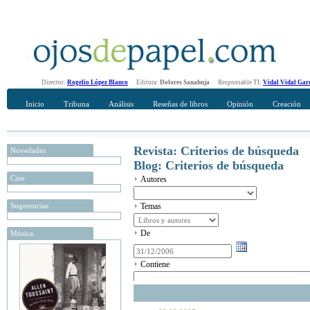
Director:
Rogelio López Blanco
Editora:
Dolores Sanahuja
Responsable TI:
Vidal Vidal Gar
Inicio
Tribuna
Análisis
Reseñas de libros
Opinión
Creación
Revista: Criterios de búsqueda
Novedades
Blog: Criterios de búsqueda
Cine
Autores
Sugerencias
Temas
De
Música
Contiene