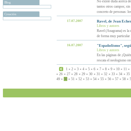
No existe duda acerca de 
Blog
tantos otros campos; si
concreto de personas: lo
Creación
17.07.2007
Ravel, de Jean Eche
Libros y autores
Ravel (Anagrama) es la ú
de forma muy particular 
16.07.2007
"Españolismo", segú
Libros y autores
En las páginas de ¡Quién
rescata el neologismo st
-
-
-
-
-
-
-
-
-
-
-
1
2
3
4
5
6
7
8
9
10
11
-
-
-
-
-
-
-
-
-
-
26
27
28
29
30
31
32
33
34
35
-
-
-
-
-
-
-
-
-
-
49
50
51
52
53
54
55
56
57
58