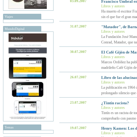
03.09.2007
Francisco Umbral en
Libros y autores
Ha muerto el escritor Fr
Viajes
sin el que fue el gran m
31.07.2007
"Matador", de Barna
MundoDigital
Libros y autores
La Fundación José Manue
Conrad, Matador, que nar
30.07.2007
El Café Gijón de Mar
Libros y autores
Marcos Ordóñez ha public
madrileño Café Gijón de
26.07.2007
Libro de las alucina
Libros y autores
La publicación en 1964 d
prolongado silencio que d
23.07.2007
¿Tintín racista?
Libros y autores
Tintín es un racista de 
comprobarlo con pasmo y
Temas
19.07.2007
Henry Kamen: Los des
Libros y autores