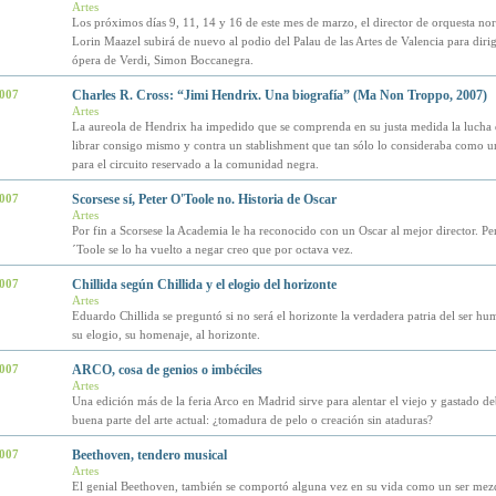
Artes
Los próximos días 9, 11, 14 y 16 de este mes de marzo, el director de orquesta no
Lorin Maazel subirá de nuevo al podio del Palau de las Artes de Valencia para dirig
ópera de Verdi, Simon Boccanegra.
2007
Charles R. Cross: “Jimi Hendrix. Una biografía” (Ma Non Troppo, 2007)
Artes
La aureola de Hendrix ha impedido que se comprenda en su justa medida la lucha
librar consigo mismo y contra un stablishment que tan sólo lo consideraba como 
para el circuito reservado a la comunidad negra.
2007
Scorsese sí, Peter O'Toole no. Historia de Oscar
Artes
Por fin a Scorsese la Academia le ha reconocido con un Oscar al mejor director. Pe
´Toole se lo ha vuelto a negar creo que por octava vez.
2007
Chillida según Chillida y el elogio del horizonte
Artes
Eduardo Chillida se preguntó si no será el horizonte la verdadera patria del ser h
su elogio, su homenaje, al horizonte.
2007
ARCO, cosa de genios o imbéciles
Artes
Una edición más de la feria Arco en Madrid sirve para alentar el viejo y gastado de
buena parte del arte actual: ¿tomadura de pelo o creación sin ataduras?
2007
Beethoven, tendero musical
Artes
El genial Beethoven, también se comportó alguna vez en su vida como un ser me