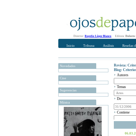
Director:
Rogelio López Blanco
Editora:
Dolores
Inicio
Tribuna
Análisis
Reseñas d
Revista: Crit
Novedades
Blog: Criteri
Autores
Cine
Temas
Sugerencias
De
Música
Contiene
06.03.