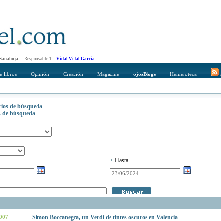
 Sanahuja
Responsable TI:
Vidal Vidal Garcia
e libros
Opinión
Creación
Magazine
ojosBlogs
Hemeroteca
r
erios de búsqueda
os de búsqueda
Hasta
2007
Simon Boccanegra, un Verdi de tintes oscuros en Valencia