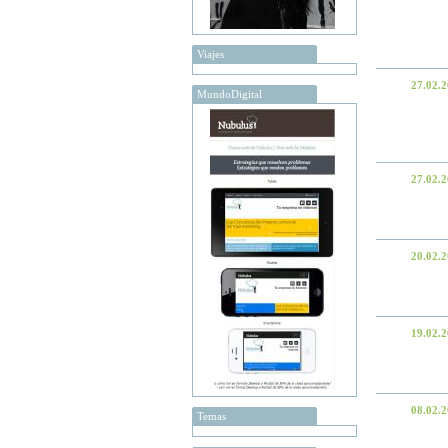
Viajes
27.02.
MundoDigital
27.02.
20.02.
19.02.
08.02.
Temas