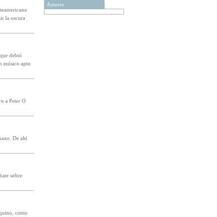
Autores
rteamericano
ir la oscura
 que debió
un músico apto
ro a Peter O
umano. De ahí
bate sobre
zquino, como