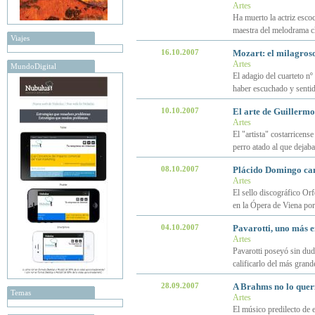
Artes
Ha muerto la actriz esco
maestra del melodrama cl
Viajes
16.10.2007
Mozart: el milagroso
Artes
MundoDigital
El adagio del cuarteto n
haber escuchado y sentid
10.10.2007
El arte de Guillerm
Artes
El "artista" costarricens
perro atado al que dejab
08.10.2007
Plácido Domingo can
Artes
El sello discográfico Or
en la Ópera de Viena po
04.10.2007
Pavarotti, uno más e
Artes
Pavarotti poseyó sin dud
calificarlo del más grande
28.09.2007
A Brahms no lo querí
Temas
Artes
El músico predilecto de 