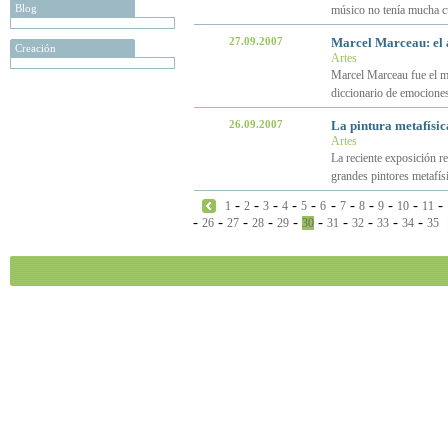
Blog
músico no tenía mucha cu
27.09.2007
Marcel Marceau: el a
Creación
Artes
Marcel Marceau fue el mi
diccionario de emociones
26.09.2007
La pintura metafísic
Artes
La reciente exposición r
grandes pintores metafís
-
-
-
-
-
-
-
-
-
-
-
1
2
3
4
5
6
7
8
9
10
11
-
-
-
-
-
-
-
-
-
-
26
27
28
29
30
31
32
33
34
35