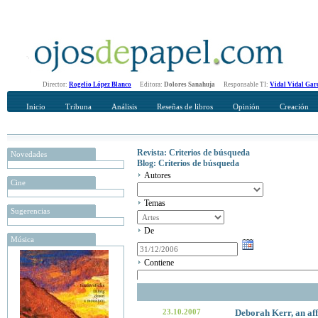
Director:
Rogelio López Blanco
Editora:
Dolores Sanahuja
Responsable TI:
Vidal Vidal Gar
Inicio
Tribuna
Análisis
Reseñas de libros
Opinión
Creación
Revista: Criterios de búsqueda
Novedades
Blog: Criterios de búsqueda
Autores
Cine
Temas
Sugerencias
De
Música
Contiene
23.10.2007
Deborah Kerr, an af