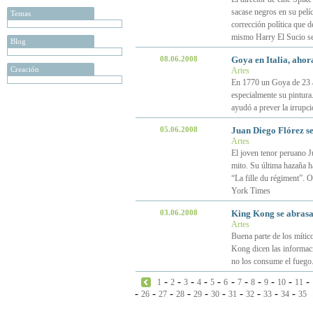
sacase negros en su pelí
Temas
corrección política que 
mismo Harry El Sucio se
Blog
08.06.2008
Goya en Italia, aho
Creación
Artes
En 1770 un Goya de 23 año
especialmente su pintura
ayudó a prever la irrupc
05.06.2008
Juan Diego Flórez s
Artes
El joven tenor peruano J
mito. Su última hazaña ha
“La fille du régiment”. O
York Times
03.06.2008
King Kong se abrasa 
Artes
Buena parte de los mític
Kong dicen las informaci
no los consume el fuego
-
-
-
-
-
-
-
-
-
-
-
1
2
3
4
5
6
7
8
9
10
11
-
-
-
-
-
-
-
-
-
-
26
27
28
29
30
31
32
33
34
35