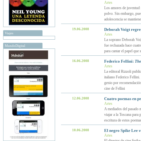
Artes
Los amores de juventud n
polvo. Sin embargo, pue
adolescencia se mantiene
19.06.2008
Deborah Voigt regre
Viajes
Artes
La soprano Deborah Voig
fue rechazada hace cuatr
MundoDigital
para cantar el papel que
16.06.2008
Federico Fellini:
The
Artes
La editoral Rizzoli publ
italiano Federico Fellini
genio por recomendación
cine de Fellini
12.06.2008
Cuatro poemas en pro
Artes
A mediados del pasado m
viajar a la Toscana para 
escritura de estos poema
10.06.2008
El negro Spike Lee
v
Artes
El director de cine Spike