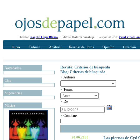
Director:
Rogelio López Blanco
Editora:
Dolores Sanahuja
Responsable TI:
Vidal Vidal Gar
Inicio
Tribuna
Análisis
Reseñas de libros
Opinión
Creación
Revista: Criterios de búsqueda
Novedades
Blog: Criterios de búsqueda
Autores
Cine
Temas
Sugerencias
De
Música
Contiene
20.06.2008
Las piernas de Cyd 