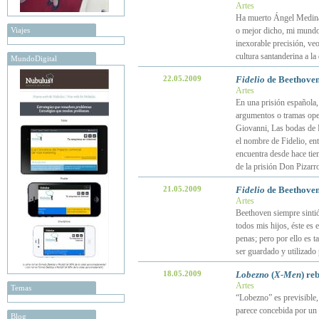
Artes
Ha muerto Ángel Medina.
Viajes
o mejor dicho, mi mundo 
inexorable precisión, veo
cultura santanderina a l
MundoDigital
22.05.2009
Fidelio
de Beethoven:
Artes
En una prisión española,
argumentos o tramas oper
Giovanni, Las bodas de F
el nombre de Fidelio, ent
encuentra desde hace tie
de la prisión Don Pizarr
21.05.2009
Fidelio
de Beethoven 
Artes
Beethoven siempre sintió
todos mis hijos, éste es
penas; pero por ello es t
ser guardado y utilizado p
18.05.2009
Lobezno
(
X-Men
) re
Artes
Temas
“Lobezno” es previsible, 
parece concebida por un
Blog