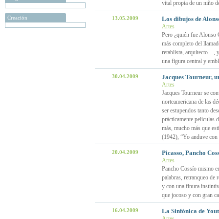
vital propia de un niño d
Creación
13.05.2009
Los dibujos de Alon
Artes
Pero ¿quién fue Alonso 
más completo del llamado
retablista, arquitecto…, 
una figura central y emb
30.04.2009
Jacques Tourneur, un
Artes
Jacques Tourneur se conv
norteamericana de las dé
ser estupendos tanto des
prácticamente películas d
más, mucho más que esti
(1942), “Yo anduve con 
20.04.2009
Picasso, Pancho Coss
Artes
Pancho Cossío mismo era 
palabras, retranqueo de r
y con una finura instinti
que jocoso y con gran ca
16.04.2009
La Sinfónica de You
Artes