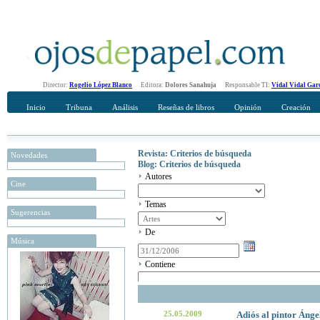
Director:
Rogelio López Blanco
Editora:
Dolores Sanahuja
Responsable TI:
Vidal Vidal Gar
Inicio
Tribuna
Análisis
Reseñas de libros
Opinión
Creación
Revista: Criterios de búsqueda
Novedades
Blog: Criterios de búsqueda
Autores
Cine
Temas
Sugerencias
De
Música
Contiene
25.05.2009
Adiós al pintor Áng