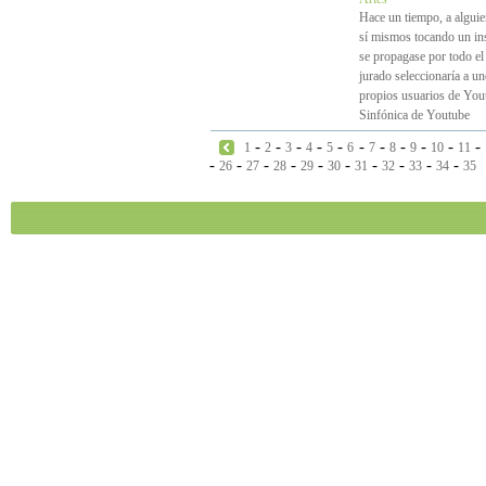
Hace un tiempo, a alguie
sí mismos tocando un in
se propagase por todo el 
jurado seleccionaría a un
propios usuarios de Yout
Sinfónica de Youtube
-
-
-
-
-
-
-
-
-
-
-
1
2
3
4
5
6
7
8
9
10
11
-
-
-
-
-
-
-
-
-
-
26
27
28
29
30
31
32
33
34
35