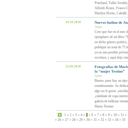
Pritchard, Tullio Serafí
Alfredo Kraus, Franco Co
Marilyn Horne, Caballé,
14.10.2010
Nuevos haikus de Ju
Artes
Creo que fue en el mes 
ejemplares de mi libro “
en dicho género poético, 
publiqué un total de 75 
ya en una posible próxim
escritura, y aquí dejo ci
22.09.2010
Fotografías de Mari
la “mujer Testino”
Artes
Bueno, pues hay un tipo 
semidesnudas. Se dedica a
algo no le gusta: ¡enséña
¡cámbiate de ropa interio
galería de bellezas retra
Mario Testino
-
-
-
-
-
-
-
-
-
-
-
1
2
3
4
5
6
7
8
9
10
11
-
-
-
-
-
-
-
-
-
-
26
27
28
29
30
31
32
33
34
35