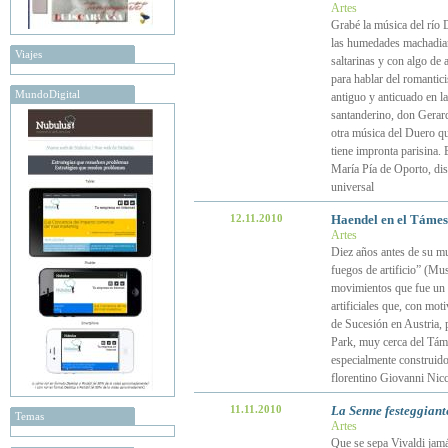
Artes
Grabé la música del río 
las humedades machadian
Viajes
saltarinas y con algo de 
para hablar del romantic
MundoDigital
antiguo y anticuado en l
santanderino, don Gerard
otra música del Duero q
tiene impronta parisina.
María Pía de Oporto, dis
universal
12.11.2010
Haendel en el Támesis
Artes
Diez años antes de su mu
fuegos de artificio” (Mus
movimientos que fue un e
artificiales que, con mot
de Sucesión en Austria, 
Park, muy cerca del Táme
especialmente construido
florentino Giovanni Nic
11.11.2010
La Senne festeggiant
Temas
Artes
Que se sepa Vivaldi jamás