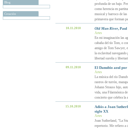
Blog
profunda de un bajo. Pero
como herencia en partitur
Creación
musical y barroco de las
primavera que forman pa
10.11.2010
Old Man River
, Paul
Artes
En mi imaginación las ag
cabaña del tío Tom, o co
amigo de Tom Sawyer, el
la esclavitud navegando 
libertad sureña y liberta
09.11.2010
El Danubio azul por 
Artes
La música del río Danubi
rastros de turrón, mazapa
Johann Strauss hijo, aut
vida, una Filarmónica de 
concierto que celebra la 
15.10.2010
Adiós a Joan Sutherl
siglo XX
Artes
Joan Sutherland, “La Stu
repertorio. Me refiero a 