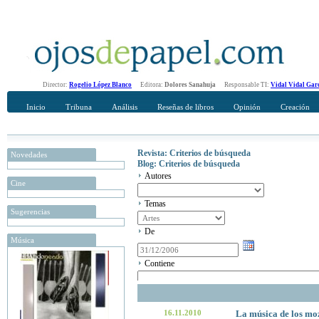
Director:
Rogelio López Blanco
Editora:
Dolores Sanahuja
Responsable TI:
Vidal Vidal Gar
Inicio
Tribuna
Análisis
Reseñas de libros
Opinión
Creación
Revista: Criterios de búsqueda
Novedades
Blog: Criterios de búsqueda
Autores
Cine
Temas
Sugerencias
De
Música
Contiene
16.11.2010
La música de los moz