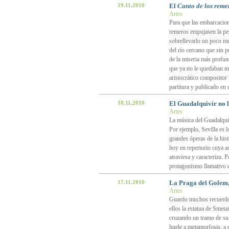
19.11.2010
El
Canto de los reme
Artes
Para que las embarcacion
remeros empujasen la pes
sobrellevarlo un poco me
del río cercano que sin p
de la miseria más profun
que ya no le quedaban mu
aristocrático compositor
partitura y publicado en 
18.11.2010
El Guadalquivir no ll
Artes
La música del Guadalquiv
Por ejemplo, Sevilla es 
grandes óperas de la hist
hoy en repertorio cuya ac
atraviesa y caracteriza. 
protagonismo llamativo e
17.11.2010
La Praga del Golem,
Artes
Guardo muchos recuerdos
ellos la estatua de Smeta
cruzando un tramo de su 
huele a metamorfosis, a 