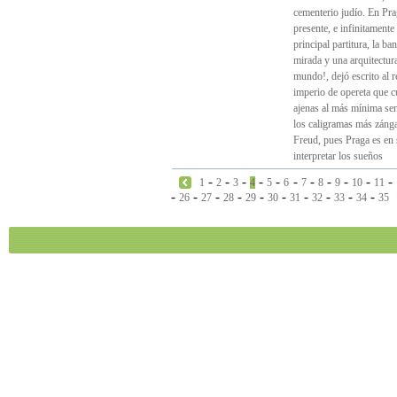
cementerio judío. En Pra
presente, e infinitamente
principal partitura, la b
mirada y una arquitectura
mundo!, dejó escrito al re
imperio de opereta que 
ajenas al más mínima send
los caligramas más zánga
Freud, pues Praga es en 
interpretar los sueños
-
-
-
-
-
-
-
-
-
-
-
1
2
3
4
5
6
7
8
9
10
11
-
-
-
-
-
-
-
-
-
-
26
27
28
29
30
31
32
33
34
35