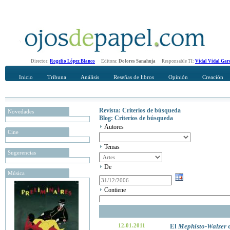
Director:
Rogelio López Blanco
Editora:
Dolores Sanahuja
Responsable TI:
Vidal Vidal Gar
Inicio
Tribuna
Análisis
Reseñas de libros
Opinión
Creación
Revista: Criterios de búsqueda
Novedades
Blog: Criterios de búsqueda
Autores
Cine
Temas
Sugerencias
De
Música
Contiene
12.01.2011
El
Mephisto-Walzer
d