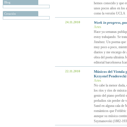
Blog
hemos conocido y que es 
unos pocos años en los 
como la versión UCLA
Creación
24.11.2010
Work in progress
, p
Artes
Hace ya semanas publiqué
estoy trabajando. Se tra
Jiménez. Un poema que na
muy poco a poco, mientra
diarios y me encargo de 
obra del poeta ultraísta 
editorial barcelonesa Icar
22.11.2010
Músicos del Vístula 
Krzystof Penderecki
Artes
No cabe la menor duda, e
los ríos y ríos de músic
genio del piano prefirió 
preludios sin perder de 
Sand en alguna cala de M
románticos que Frédéric
aunque su música contin
Szymanovski (1882-1937