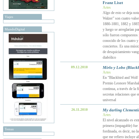
Franz Liszt
Artes
Algo de esto se deja not
Viajes
Walzer” son cuatro valse
1880-1881, 1882 y 1885.
MundoDigital
y luego se arreglarían pa
sólo fueron compuestos p
conocido de los cuatro y
conciertos. Es una músic
de desquiciamiento vangua
diabólico
09.12.2010
Mirlo y Lobo (Blackb
Artes
En “Blackbird and Wolf “
Premio Leonore Marshall 
continua, a través de la 
secretas relaciones que 
universal
26.11.2010
My darling Clementi
Artes
El nivel alcanzado es ext
primera (impagable) fue 
Temas
fordinada, es decir, no l
que me refiero incluye a