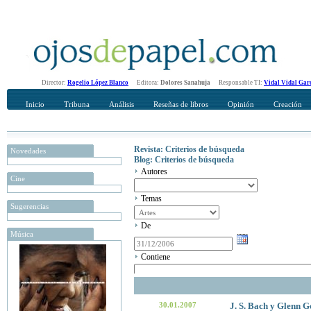
Director:
Rogelio López Blanco
Editora:
Dolores Sanahuja
Responsable TI:
Vidal Vidal Gar
Inicio
Tribuna
Análisis
Reseñas de libros
Opinión
Creación
Revista: Criterios de búsqueda
Novedades
Blog: Criterios de búsqueda
Autores
Cine
Temas
Sugerencias
De
Música
Contiene
30.01.2007
J. S. Bach y Glenn G