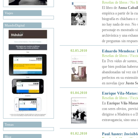
Reseñas de libros / No f
El libro de
Anna Caball
Viajes
empírica a partir de la c
biografía es cháchara o c
no hay nada de eso. No s
MundoDigital
personaje es mostrado si
archivística y una exhaus
de preguntas sin respues
02.05.2010
Eduardo Mendoza:
Reseñas de libros / Ficc
En
Tres vidas de santos
que bien podrían habers
abandonadas tal vez sin 
perfectos en su extensión
en novelas (por
Justo S
01.04.2010
Enrique Vila-Matas
Reseñas de libros / Ficc
En
Enrique Vila-Mata
con seres obvios, previsi
dirigirse a Madeira o a 
extravagancia, sino una o
Temas
01.02.2010
Paul Auster:
Invisibl
Blog