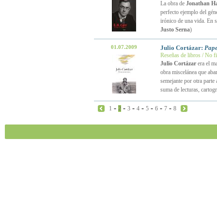
La obra de
Jonathan H
perfecto ejemplo del gén
irónico de una vida. En s
Justo Serna
)
01.07.2009
Julio Cortázar:
Pape
Reseñas de libros / No f
Julio Cortázar
era el ma
obra miscelánea que abar
semejante por otra parte
suma de lecturas, cartogr
-
-
-
-
-
-
-
1
2
3
4
5
6
7
8