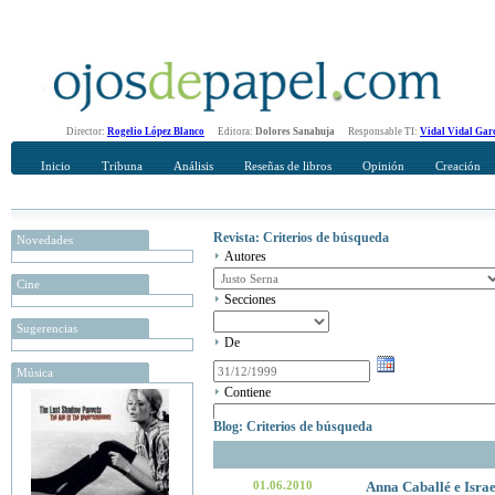
Director:
Rogelio López Blanco
Editora:
Dolores Sanahuja
Responsable TI:
Vidal Vidal Gar
Inicio
Tribuna
Análisis
Reseñas de libros
Opinión
Creación
Revista: Criterios de búsqueda
Novedades
Autores
Cine
Secciones
Sugerencias
De
Música
Contiene
Blog: Criterios de búsqueda
01.06.2010
Anna Caballé e Isra