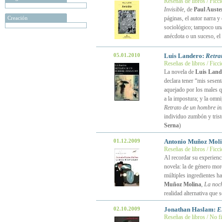
Reseñas de libros / Ficc
Invisible
, de
Paul Auste
Creación
páginas, el autor narra 
sociológico; tampoco una 
anécdota o un suceso, el
05.01.2010
Luis Landero:
Retra
Reseñas de libros / Ficc
La novela de
Luis Land
declara tener “mis sesent
aquejado por los males qu
a la impostura; y la omni
Retrato de un hombre i
individuo zumbón y triste
Serna
)
01.12.2009
Antonio Muñoz Mol
Reseñas de libros / Ficc
Al recordar su experien
novela: la de género moro
múltiples ingredientes h
Muñoz Molina
,
La noch
realidad alternativa que s
02.10.2009
Jonathan Haslam:
E
Reseñas de libros / No f