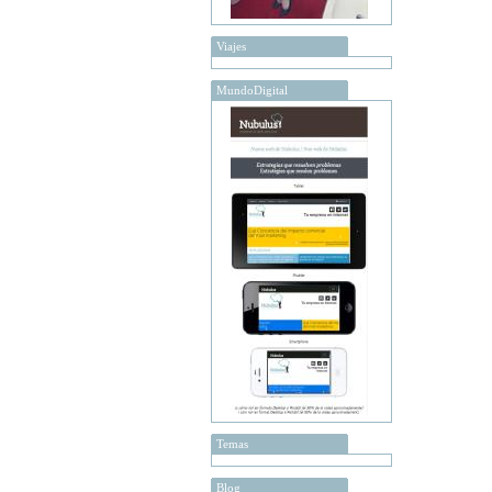
Viajes
MundoDigital
Temas
Blog