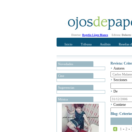
Director:
Rogelio López Blanco
Editora:
Dolores
Inicio
Tribuna
Análisis
Reseñas d
Revista: Crit
Novedades
Autores
Cine
Secciones
Sugerencias
De
Música
Contiene
Blog: Criteri
-
-
1
2