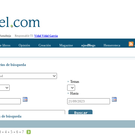
 Sanahuja
Responsable TI:
Vidal Vidal Garcia
e libros
Opinión
Creación
Magazine
ojosBlogs
Hemeroteca
r
erios de búsqueda
Temas
Hasta
os de búsqueda
-
-
-
-
3
4
5
6
7