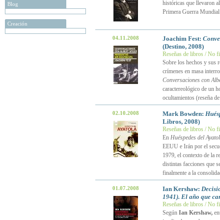
históricas que llevaron a
Blog
Primera Guerra Mundial
Creación
04.11.2008
Joachim Fest:
Conver
(Destino, 2008)
Reseñas de libros / No f
Sobre los hechos y sus r
crímenes en masa interro
Conversaciones con Albe
caractereológico de un h
ocultamientos (reseña d
02.10.2008
Mark Bowden:
Huésp
Libros, 2008)
Reseñas de libros / No f
En
Huéspedes del Ayato
EEUU e Irán por el secue
1979, el contexto de la r
distintas facciones que s
finalmente a la consolida
01.07.2008
Ian Kershaw:
Decisi
1941). El año que ca
Reseñas de libros / No f
Según
Ian Kershaw,
en