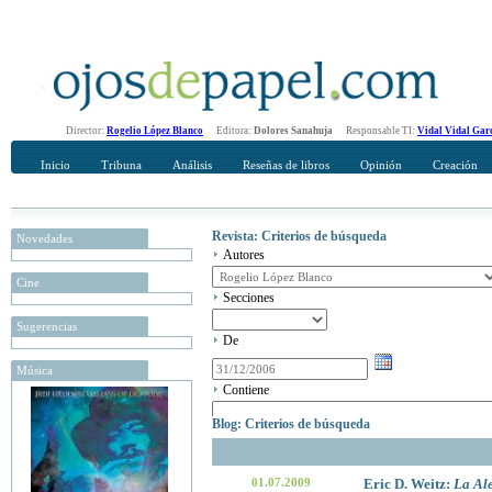
Director:
Rogelio López Blanco
Editora:
Dolores Sanahuja
Responsable TI:
Vidal Vidal Gar
Inicio
Tribuna
Análisis
Reseñas de libros
Opinión
Creación
Revista: Criterios de búsqueda
Novedades
Autores
Cine
Secciones
Sugerencias
De
Música
Contiene
Blog: Criterios de búsqueda
01.07.2009
Eric D. Weitz:
La Al