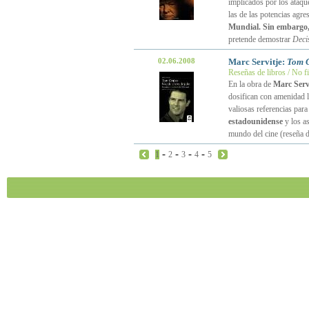
implicados por los ataqu
las de las potencias agre
Mundial. Sin embargo, 
pretende demostrar
Deci
02.06.2008
Marc Servitje:
Tom C
Reseñas de libros / No f
En la obra de
Marc Serv
dosifican con amenidad l
valiosas referencias para
estadounidense
y los as
mundo del cine (reseña 
-
-
-
-
1
2
3
4
5