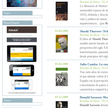
Reseñas de libros / No f
La Alemania de Weimar
memorable espacio de ti
Viajes
1933), definida y descrit
vida y política de masas,
MundoDigital
arquitectónicos... (por
Ro
01.04.2009
Shashi Tharoor:
Neh
Reseñas de libros / No f
El libro de
Shashi Thar
notable interés basado en 
perspectiva del siglo XX
transformación, panorámic
desde principios del si
03.02.2009
Julio Camba:
La ran
Reseñas de libros / No f
Tras siete años de corre
el que además cubrió la
España con la percepción 
conocimiento de países m
característica original l
01.12.2008
Donald Sassoon:
Mus
Temas
Reseñas de libros / No f
Donald Sassoon
desent