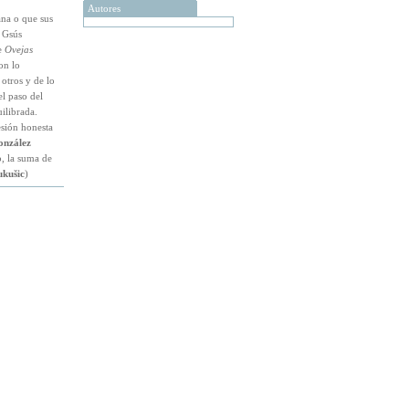
Autores
ana o que sus
 Gsús
e
Ovejas
on lo
 otros y de lo
l paso del
ilibrada.
sión honesta
onzález
o, la suma de
kušic
)