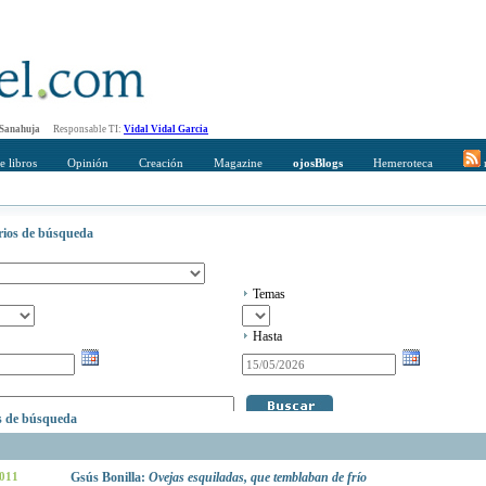
 Sanahuja
Responsable TI:
Vidal Vidal Garcia
e libros
Opinión
Creación
Magazine
ojosBlogs
Hemeroteca
r
erios de búsqueda
Temas
Hasta
os de búsqueda
2011
Gsús Bonilla:
Ovejas esquiladas, que temblaban de frío