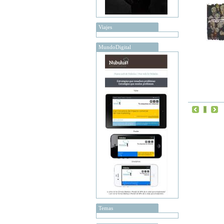
Viajes
MundoDigital
1
Temas