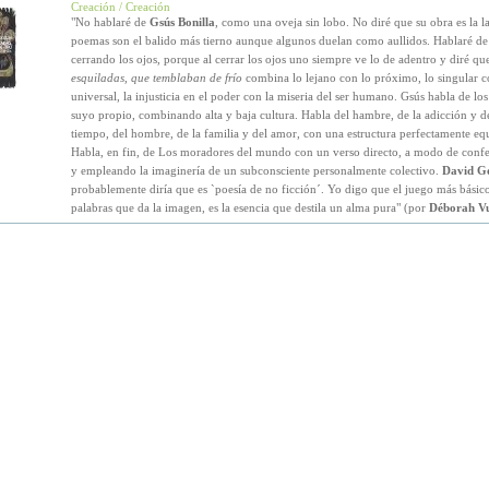
Creación / Creación
"No hablaré de
Gsús Bonilla
, como una oveja sin lobo. No diré que su obra es la l
poemas son el balido más tierno aunque algunos duelan como aullidos. Hablaré de
cerrando los ojos, porque al cerrar los ojos uno siempre ve lo de adentro y diré qu
esquiladas, que temblaban de frío
combina lo lejano con lo próximo, lo singular c
universal, la injusticia en el poder con la miseria del ser humano. Gsús habla de los
suyo propio, combinando alta y baja cultura. Habla del hambre, de la adicción y de
tiempo, del hombre, de la familia y del amor, con una estructura perfectamente equ
Habla, en fin, de Los moradores del mundo con un verso directo, a modo de confe
y empleando la imaginería de un subconsciente personalmente colectivo.
David G
probablemente diría que es `poesía de no ficción´. Yo digo que el juego más básic
palabras que da la imagen, es la esencia que destila un alma pura" (por
Déborah Vu