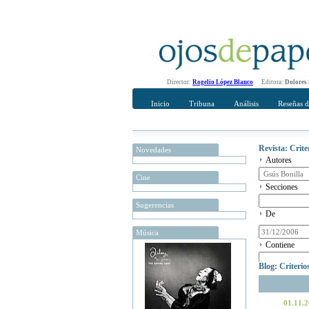
Director:
Rogelio López Blanco
Editora:
Dolores
Inicio
Tribuna
Análisis
Reseñas d
Revista: Crit
Novedades
Autores
Cine
Secciones
Sugerencias
De
Música
Contiene
Blog: Criteri
01.11.