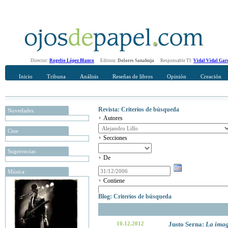
Director:
Rogelio López Blanco
Editora:
Dolores Sanahuja
Responsable TI:
Vidal Vidal Gar
Inicio
Tribuna
Análisis
Reseñas de libros
Opinión
Creación
Revista: Criterios de búsqueda
Novedades
Autores
Cine
Secciones
Sugerencias
De
Música
Contiene
Blog: Criterios de búsqueda
10.12.2012
Justo Serna:
La imag