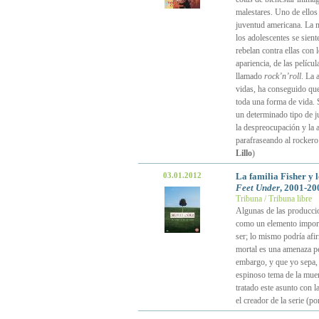
malestares. Uno de ellos 
juventud americana. La m
los adolescentes se sien
rebelan contra ellas con 
apariencia, de las pelícu
llamado
rock’n’roll
. La 
vidas, ha conseguido que
toda una forma de vida. S
un determinado tipo de j
la despreocupación y la a
parafraseando al rockero
Lillo
)
03.01.2012
La familia Fisher y
Feet Under
, 2001-20
Tribuna / Tribuna libre
Algunas de las produccio
como un elemento import
ser; lo mismo podría afi
mortal es una amenaza pe
embargo, y que yo sepa,
espinoso tema de la muer
tratado este asunto con l
el creador de la serie (p