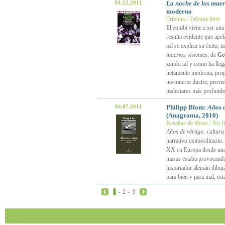
01.12.2011
La noche de los muert
moderno
Tribuna / Tribuna libre
El zombi viene a ser una
resulta evidente que ape
así se explica su éxito, 
muertos vivientes
, de
Ge
zombi tal y como ha lleg
netamente moderna, propi
no-muerto ilustre, provi
malestares más profund
04.07.2011
Philipp Blom:
Años d
(Anagrama, 2010)
Reseñas de libros / No f
Años de vértigo: cultur
narrativo extraordinario.
XX en Europa desde una ó
masas estaba provocando
historiador alemán dibu
para bien y para mal, e
-
-
1
2
3