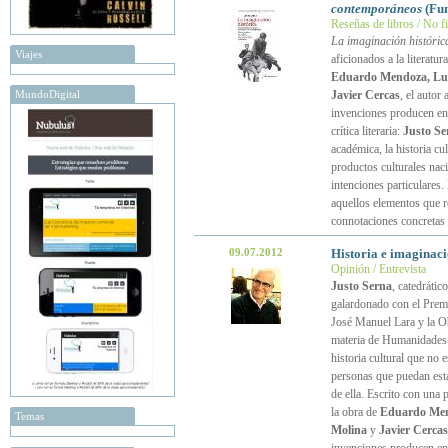
contemporáneos
(Fun
Reseñas de libros / No f
La imaginación históric
Viajes
aficionados a la literatur
Eduardo Mendoza, Lui
MundoDigital
Javier Cercas
, el autor
invenciones producen en 
crítica literaria:
Justo Se
académica, la historia c
productos culturales nac
intenciones particulares.
aquellos elementos que r
connotaciones concretas
09.07.2012
Historia e imaginac
Opinión / Entrevista
Justo Serna
, catedráti
galardonado con el Prem
José Manuel Lara y la Ob
materia de Humanidades.
historia cultural que no e
personas que puedan estar
de ella. Escrito con una p
la obra de
Eduardo Mend
Temas
Molina
y
Javier Cercas