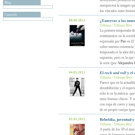
invenciones producen en l
Blog
enriquecerá la imagen q
los vínculos entre histori
Creación
08.06.2012
¿Enterrar a los mue
Tribuna / Tribuna libre
La primera temporada d
sentimientos en la socied
expresada por
Poe
en
El
sobre nuestra existencia 
temporada es la idea del
supuesto, pero es la que 
la serie (por
Alejandro L
04.05.2012
El
rock and roll
y el 
Tribuna / Tribuna libre
Parece que en la actualid
desinhibición y el espect
sólo lo es la música- qu
unos buenos chicos. Y au
con ropa de cuero y maqui
de su propio cuerpo (po
01.02.2012
Rebeldía, juventud y
Tribuna / Tribuna libre
A partir de los 50 el niv
cotas de bienestar inima