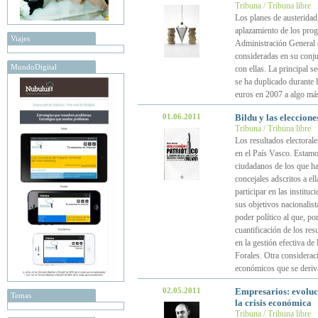
Tribuna / Tribuna libre
Los planes de austeridad
aplazamiento de los prog
Viajes
Administración General 
consideradas en su conju
MundoDigital
con ellas. La principal 
se ha duplicado durante 
euros en 2007 a algo má
01.06.2011
Bildu y las eleccione
Tribuna / Tribuna libre
Los resultados electoral
en el País Vasco. Estamos
ciudadanos de los que ha
concejales adscritos a ell
participar en las institu
sus objetivos nacionalist
poder político al que, p
cuantificación de los res
en la gestión efectiva de
Forales. Otra consideraci
económicos que se deriva
02.05.2011
Empresarios: evoluci
Temas
la crisis económica
Tribuna / Tribuna libre