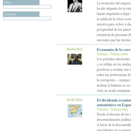
Blog
La evolución del empresa
ha ido alejando de la vie
hayan empezado a dejar de
Creación
la salida de la crisis ec
encierra para volver a da
prosperidad de los paíse
existencia de personas d
necesario que las instit
04.04.2011
Economía de la corr
Tribuna / Tribuna libre
Los períodos electorales
y su reflejo en los medio
proclives a ventilar este
sobre las preferencias d
la corrupción —siempre ba
inclinar la balanza en s
verá, no avala semejante 
01.03.2011
El dividendo económi
autonómico en Espa
Tribuna / Tribuna libre
Desde el decenio de los 
descentralización políti
A favor de la descentra
procedentes en su mayor p