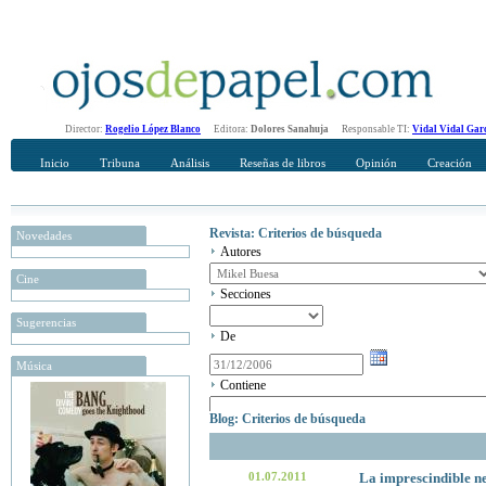
Director:
Rogelio López Blanco
Editora:
Dolores Sanahuja
Responsable TI:
Vidal Vidal Gar
Inicio
Tribuna
Análisis
Reseñas de libros
Opinión
Creación
Revista: Criterios de búsqueda
Novedades
Autores
Cine
Secciones
Sugerencias
De
Música
Contiene
Blog: Criterios de búsqueda
01.07.2011
La imprescindible n