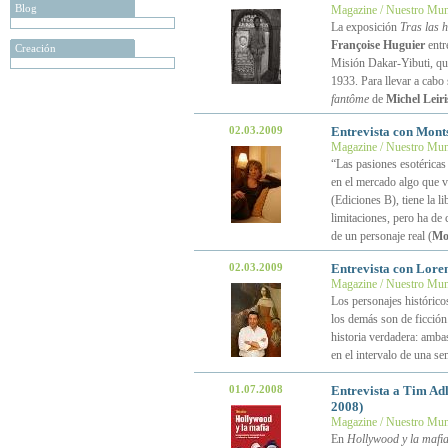
Blog
Magazine / Nuestro Mu
La exposición
Tras las 
Françoise Huguier
entr
Creación
Misión Dakar-Yibuti, que
1933. Para llevar a cabo
fantôme
de
Michel Leiri
02.03.2009
Entrevista con Mont
Magazine / Nuestro Mu
“Las pasiones esotéricas
en el mercado algo que v
(Ediciones B), tiene la l
limitaciones, pero ha de 
de un personaje real (
Mo
02.03.2009
Entrevista con Loren
Magazine / Nuestro Mu
Los personajes históricos
los demás son de ficción
historia verdadera: amba
en el intervalo de una s
01.07.2008
Entrevista a Tim Adl
2008)
Magazine / Nuestro Mu
En
Hollywood y la mafi