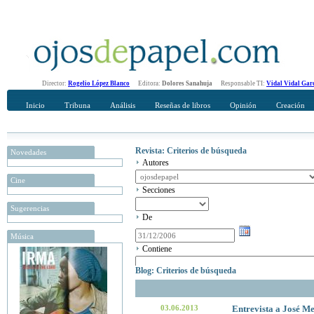
Director:
Rogelio López Blanco
Editora:
Dolores Sanahuja
Responsable TI:
Vidal Vidal Gar
Inicio
Tribuna
Análisis
Reseñas de libros
Opinión
Creación
Revista: Criterios de búsqueda
Novedades
Autores
Cine
Secciones
Sugerencias
De
Música
Contiene
Blog: Criterios de búsqueda
03.06.2013
Entrevista a José M