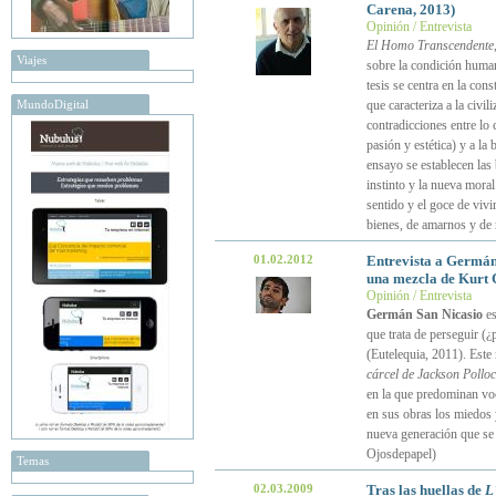
Carena, 2013)
Opinión / Entrevista
El Homo Transcendente
Viajes
sobre la condición humana
tesis se centra en la con
MundoDigital
que caracteriza a la civi
contradicciones entre lo 
pasión y estética) y a la
ensayo se establecen las
instinto y la nueva moral
sentido y el goce de viv
bienes, de amarnos y de 
01.02.2012
Entrevista a Germán
una mezcla de Kurt 
Opinión / Entrevista
Germán San Nicasio
es
que trata de perseguir (¿p
(Eutelequia, 2011). Este
cárcel de Jackson Polloc
en la que predominan voc
en sus obras los miedos 
nueva generación que se d
Ojosdepapel)
Temas
02.03.2009
Tras las huellas de
L