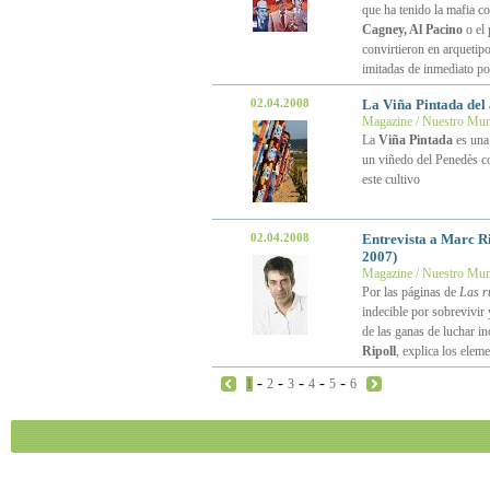
que ha tenido la mafia co
Cagney, Al Pacino
o el 
convirtieron en arquetip
imitadas de inmediato po
02.04.2008
La Viña Pintada del 
Magazine / Nuestro Mu
La
Viña Pintada
es una 
un viñedo del Penedès con
este cultivo
02.04.2008
Entrevista a Marc Ri
2007)
Magazine / Nuestro Mu
Por las páginas de
Las ru
indecible por sobrevivir
de las ganas de luchar in
Ripoll
, explica los elem
-
-
-
-
-
1
2
3
4
5
6