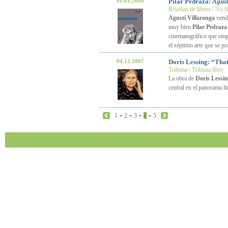
08.01.2008
Pilar Pedraza:
Agust
Reseñas de libros / No f
Agustí Villaronga
vendr
muy bien
Pilar Pedraza
cinematográfico que emple
el séptimo arte que se p
04.12.2007
Doris Lessing: “Tha
Tribuna / Tribuna libre
La obra de
Doris Lessi
central en el panorama li
-
-
-
-
1
2
3
4
5