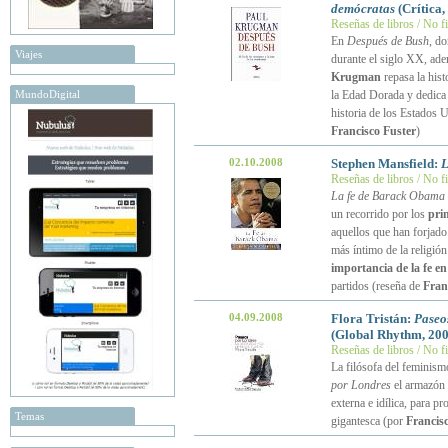
demócratas
(Crítica,
Reseñas de libros / No f
En
Después de Bush
, do
Viajes
durante el siglo XX, ade
Krugman
repasa la hist
MundoDigital
la Edad Dorada y dedica u
historia de los Estados U
Francisco Fuster
)
02.10.2008
Stephen Mansfield:
L
Reseñas de libros / No f
La fe de Barack Obama
un recorrido por los
prin
aquellos que han forjado 
más íntimo de la religió
importancia de la fe en
partidos (reseña de
Fran
04.09.2008
Flora Tristán:
Paseos
(Global Rhythm, 200
Reseñas de libros / No f
La filósofa del feminism
por Londres
el armazón 
externa e idílica, para p
Temas
gigantesca (por
Francis