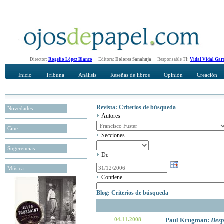
Director:
Rogelio López Blanco
Editora:
Dolores Sanahuja
Responsable TI:
Vidal Vidal Gar
Inicio
Tribuna
Análisis
Reseñas de libros
Opinión
Creación
Revista: Criterios de búsqueda
Novedades
Autores
Cine
Secciones
Sugerencias
De
Música
Contiene
Blog: Criterios de búsqueda
04.11.2008
Paul Krugman:
Desp