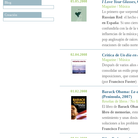
05.05.2008
I Love Your Glasses
,
Blog
Magazine / Música
Lo primero que sorpren
Creación
Russian Red
: el hecho
en España
. Si uno cier
confundirla con la de la
influencias de la música
pop anglosajón de raíces 
estaciones de radio norte
02.04.2008
Crítica de
Un día en
Magazine / Música
Después de varios años d
consolidar un estilo pro
imposiciones, que conser
(por
Francisco Fuster
)
01.02.2008
Barack Obama:
La a
(Península, 2007)
Reseñas de libros / No f
El libro de
Barack Oba
libro de memorias
, est
sentimiento y unas dosis
soluciones a los problem
Francisco Fuster
)