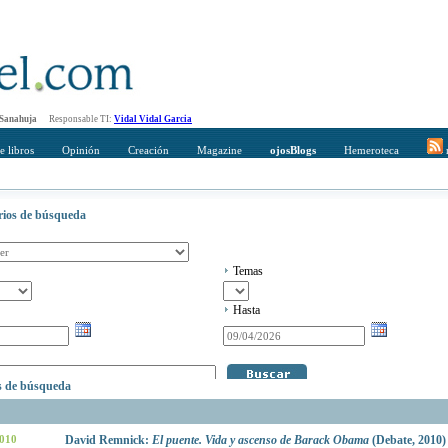
 Sanahuja
Responsable TI:
Vidal Vidal Garcia
e libros
Opinión
Creación
Magazine
ojosBlogs
Hemeroteca
r
erios de búsqueda
Temas
Hasta
os de búsqueda
2010
David Remnick:
El puente. Vida y ascenso de Barack Obama
(Debate, 2010)