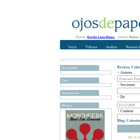
Director:
Rogelio López Blanco
Editora:
Dolores
Inicio
Tribuna
Análisis
Reseñas d
Revista: Crit
Novedades
Autores
Cine
Secciones
Sugerencias
De
Música
Contiene
Blog: Criteri
01.11.