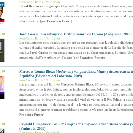
Reseñas de libros / No ficción
David Remnick
consigue que
El puente. Vida y ascenso de Barack Obama
se pued
solamente como la historia de una vida aislada, sino también como una recreación d
reciente de los Estados Unidos de América a través de la apasionante e inusual tray
solo individuo (por
Francisco Fuster
)
2010
Jordi Gracia:
A la intemperie. Exilio y cultura en España
(Anagrama, 2010)
Reseñas de libros / No ficción
Los sentimientos encontrados que generó en sus protagonistas la relación dialéctica
cultura del exilio español y la cultura producida en el interior de la España de Fran
estudia
Jordi Gracia
en un ensayo que acaba de publicar Anagrama. Su título:
Res
intemperie. Exilio y cultura en España
(por
Francisco Fuster
)
2010
Mercedes Gómez Blesa:
Modernas y vanguardistas. Mujer y democracia en la
República
(Ediciones del Laberinto, 2009)
Reseñas de libros / No ficción
Las protagonistas del libro de
Mercedes Gómez Blesa
,
Modernas y vanguardistas.
democracia en la II República
, son las intelectuales españolas del primer tercio de
intelectuales procedentes de tres generaciones distintas (del 98, 14 y 27) pero unid
mismo impulso: el deseo y casi la necesidad vital de ver en la II República, la posi
incorporarse por fin – y de forma legal – a la vida política, social, laboral y cultura
que concibió el nuevo régimen republicano como la vía propicia hacia la moderni
Francisco Fuster
)
2010
Reynold Humphries:
Las listas negras de Hollywood. Una historia política y 
(Península, 2009)
Reseñas de libros / No ficción