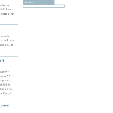
Autores
a leer no
e la historia
ectoria de un
 entre la
co, es lo que
eña de A la
 II
 Mujer y
l siglo XX,
as por un
bilidad de
l de un país
zación (por
cultural