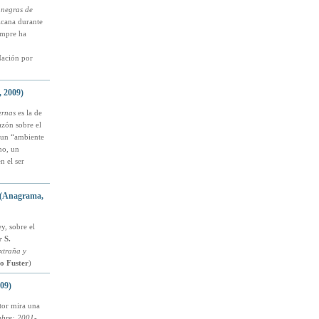
s negras de
ricana durante
empre ha
Nación por
, 2009)
ernas
es la de
azón sobre el
un “ambiente
no, un
n el ser
(Anagrama,
y, sobre el
 S.
xtraña y
o Fuster
)
09)
utor mira una
mbre: 2001-