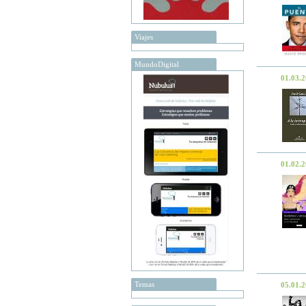
Viajes
MundoDigital
01.03.
01.02.
Temas
05.01.