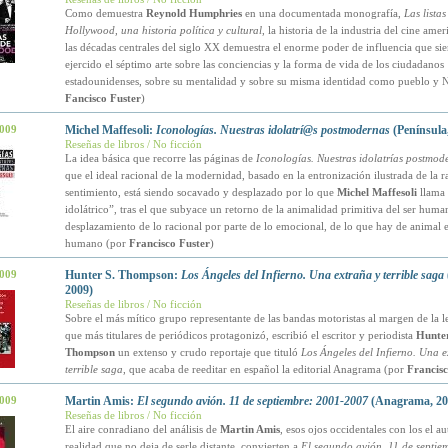
Como demuestra
Reynold Humphries
en una documentada monografía,
Las lista
Hollywood, una historia política y cultural
, la historia de la industria del cine ame
las décadas centrales del siglo XX demuestra el enorme poder de influencia que si
ejercido el séptimo arte sobre las conciencias y la forma de vida de los ciudadanos
estadounidenses, sobre su mentalidad y sobre su misma identidad como pueblo y 
Fancisco Fuster
)
2009
Michel Maffesoli:
Iconologías. Nuestras idolatrí@s postmodernas
(Península
Reseñas de libros / No ficción
La idea básica que recorre las páginas de
Iconologías. Nuestras idolatrías postmod
que el ideal racional de la modernidad, basado en la entronización ilustrada de la r
sentimiento, está siendo socavado y desplazado por lo que
Michel Maffesoli
llama 
idolátrico”, tras el que subyace un retorno de la animalidad primitiva del ser huma
desplazamiento de lo racional por parte de lo emocional, de lo que hay de animal e
humano (por
Francisco Fuster
)
2009
Hunter S. Thompson:
Los Ángeles del Infierno. Una extraña y terrible saga
2009)
Reseñas de libros / No ficción
Sobre el más mítico grupo representante de las bandas motoristas al margen de la le
que más titulares de periódicos protagonizó, escribió el escritor y periodista
Hunter
Thompson
un extenso y crudo reportaje que tituló
Los Ángeles del Infierno. Una e
terrible saga
, que acaba de reeditar en español la editorial Anagrama (por
Francisc
2009
Martin Amis:
El segundo avión. 11 de septiembre: 2001-2007
(Anagrama, 20
Reseñas de libros / No ficción
El aire conradiano del análisis de
Martin Amis
, esos ojos occidentales con los el a
realidad que no deja de serle distante, convierten a
El segundo avión. 11 de septie