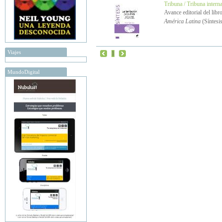
Tribuna / Tribuna intern
Avance editorial del libr
América Latina
(Síntesi
Viajes
1
MundoDigital