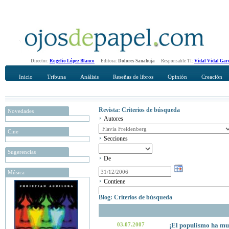
Director:
Rogelio López Blanco
Editora:
Dolores Sanahuja
Responsable TI:
Vidal Vidal Gar
Inicio
Tribuna
Análisis
Reseñas de libros
Opinión
Creación
Revista: Criterios de búsqueda
Novedades
Autores
Cine
Secciones
Sugerencias
De
Música
Contiene
Blog: Criterios de búsqueda
03.07.2007
¡El populismo ha mue