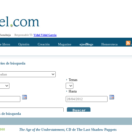
 Sanahuja
Responsable TI:
Vidal Vidal Garcia
e libros
Opinión
Creación
Magazine
ojosBlogs
Hemeroteca
r
erios de búsqueda
Temas
Hasta
os de búsqueda
2008
The Age of the Understatement
, CD de The Last Shadow Puppets