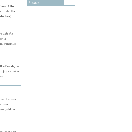
Autores
 Kane
(
The
ombre de
The
abalian
)
hrough the
or la
a transmitir
Bad Seeds
, su
ña joya
dentro
uen
and
. Lo más
e cómo
e un público
ue, como en