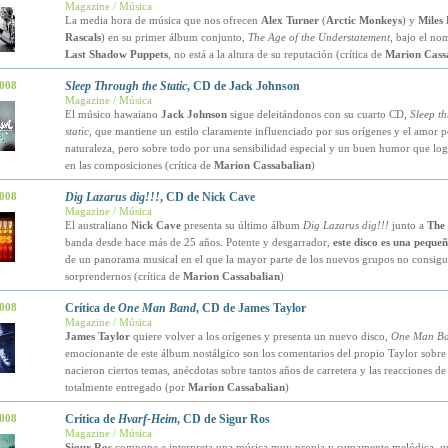
Magazine / Música
La media hora de música que nos ofrecen
Alex Turner
(
Arctic Monkeys
) y
Miles
Rascals
) en su primer álbum conjunto,
The Age of the Understatement
, bajo el n
Last Shadow Puppets
, no está a la altura de su reputación (crítica de
Marion Cass
2008
Sleep Through the Static
, CD de Jack Johnson
Magazine / Música
El músico hawaiano
Jack Johnson
sigue deleitándonos con su cuarto CD,
Sleep t
static
, que mantiene un estilo claramente influenciado por sus orígenes y el amor p
naturaleza, pero sobre todo por una sensibilidad especial y un buen humor que logr
en las composiciones (crítica de
Marion Cassabalian
)
2008
Dig Lazarus dig!!!
, CD de Nick Cave
Magazine / Música
El australiano
Nick Cave
presenta su último álbum
Dig Lazarus dig!!!
junto a
The 
banda desde hace más de 25 años. Potente y desgarrador,
este disco es una peque
de un panorama musical en el que la mayor parte de los nuevos grupos no consig
sorprendernos (crítica de
Marion Cassabalian
)
2008
Crítica de
One Man Band
, CD de James Taylor
Magazine / Música
James Taylor
quiere volver a los orígenes y presenta un nuevo disco,
One Man B
emocionante de este álbum nostálgico son los comentarios del propio Taylor sobr
nacieron ciertos temas, anécdotas sobre tantos años de carretera y las reacciones d
totalmente entregado (por
Marion Cassabalian
)
2008
Crítica de
Hvarf-Heim
, CD de Sigur Ros
Magazine / Música
Sigur Ros
compone e interpreta una música muy propia y sumamente melódica, q