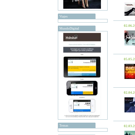
Viajes
02.06.
MundoDigital
05.05.
02.04.
Temas
02.03.