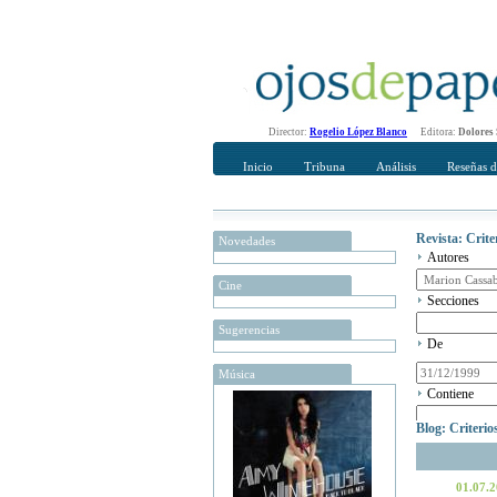
Director:
Rogelio López Blanco
Editora:
Dolores
Inicio
Tribuna
Análisis
Reseñas d
Revista: Crit
Novedades
Autores
Cine
Secciones
Sugerencias
De
Música
Contiene
Blog: Criteri
01.07.