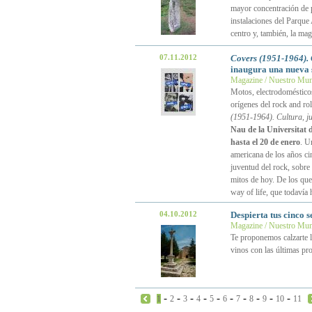
mayor concentración de p
instalaciones del Parque
centro y, también, la ma
07.11.2012
Covers (1951-1964). 
inaugura una nueva 
Magazine / Nuestro Mu
Motos, electrodomésticos 
orígenes del rock and ro
(1951-1964). Cultura, ju
Nau de la Universitat d
hasta el 20 de enero
. U
americana de los años ci
juventud del rock, sobre
mitos de hoy. De los qu
way of life, que todavía
04.10.2012
Despierta tus cinco s
Magazine / Nuestro Mu
Te proponemos calzarte la
vinos con las últimas p
-
-
-
-
-
-
-
-
-
-
1
2
3
4
5
6
7
8
9
10
11