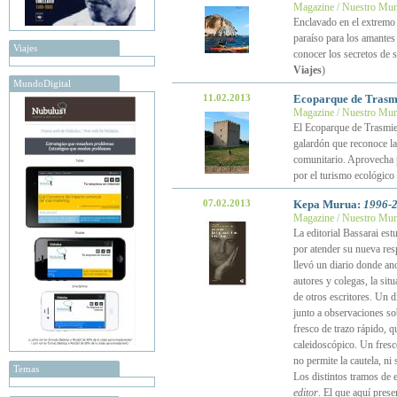
Magazine / Nuestro Mu
Enclavado en el extremo
paraíso para los amantes 
Viajes
conocer los secretos de s
Viajes
)
MundoDigital
11.02.2013
Ecoparque de Trasmie
Magazine / Nuestro Mu
El Ecoparque de Trasmie
galardón que reconoce la 
comunitario. Aprovecha p
por el turismo ecológico 
07.02.2013
Kepa Murua:
1996-2
Magazine / Nuestro Mu
La editorial Bassarai est
por atender su nueva res
llevó un diario donde ano
autores y colegas, la sit
de otros escritores. Un d
junto a observaciones so
fresco de trazo rápido, 
caleidoscópico. Un fresco
no permite la cautela, ni 
Temas
Los distintos tramos de e
editor
. El que aquí pres