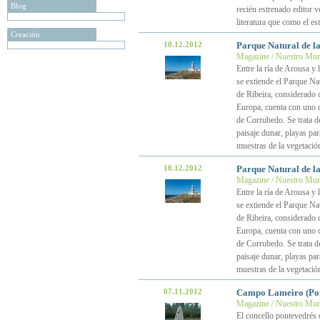
Blog
recién estrenado editor v
literatura que como el e
Creación
10.12.2012
Parque Natural de l
Magazine / Nuestro Mu
Entre la ría de Arousa y
se extiende el Parque Na
de Ribeira, considerado
Europa, cuenta con uno d
de Corrubedo. Se trata d
paisaje dunar, playas pa
muestras de la vegetación
10.12.2012
Parque Natural de l
Magazine / Nuestro Mu
Entre la ría de Arousa y
se extiende el Parque Na
de Ribeira, considerado
Europa, cuenta con uno d
de Corrubedo. Se trata d
paisaje dunar, playas pa
muestras de la vegetación
07.11.2012
Campo Lameiro (Pon
Magazine / Nuestro Mu
El concello pontevedrés 