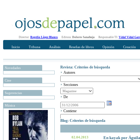
Director:
Rogelio López Blanco
Editora:
Dolores Sanahuja
Responsable TI:
Vidal Vidal Gar
Inicio
Tribuna
Análisis
Reseñas de libros
Opinión
Creación
Revista: Criterios de búsqueda
Novedades
Autores
Cine
Secciones
Sugerencias
De
Música
Contiene
Blog: Criterios de búsqueda
02.04.2013
En kayak por Águilas