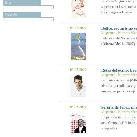
La comedia flamenca
(Ed
Blog
aparecen en las comedias
(por
Eugenio Cobo
)
Creación
04.07.2007
Belice, ecoturismo e
Magazine / Nuestro Mu
Este texto de
Núria Sint
(
Alhena Media
, 2007),
03.07.2007
Rutas del exilio: Es
Magazine / Nuestro Mu
Las rutas del exilio
(
Alh
historia, periodismo y gu
nuevas propuestas viaje
03.07.2007
Sernita de Jerez: pi
Magazine / Nuestro Mu
Prepublicación de un cap
acordarnos!
(Ediciones
fotografías