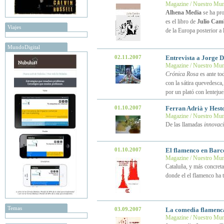
Magazine / Nuestro Mu
Alhena Media
se ha pro
es el libro de
Julio Cam
Viajes
de la Europa posterior a
MundoDigital
02.11.2007
Entrevista a Jorge D
Magazine / Nuestro Mu
Crónica Rosa
es ante to
con la sátira quevedesca,
por un plató con lentejue
01.10.2007
Ferran Adrià y Hest
Magazine / Nuestro Mu
De las llamadas
innovac
01.10.2007
El flamenco en Barce
Magazine / Nuestro Mu
Cataluña, y más concreta
donde el el flamenco ha 
Temas
03.09.2007
La comedia flamenc
Magazine / Nuestro Mu