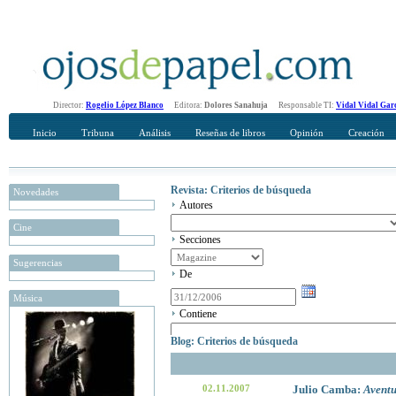
Director:
Rogelio López Blanco
Editora:
Dolores Sanahuja
Responsable TI:
Vidal Vidal Gar
Inicio
Tribuna
Análisis
Reseñas de libros
Opinión
Creación
Revista: Criterios de búsqueda
Novedades
Autores
Cine
Secciones
Sugerencias
De
Música
Contiene
Blog: Criterios de búsqueda
02.11.2007
Julio Camba:
Aventu