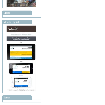
Viajes
MundoDigital
Temas