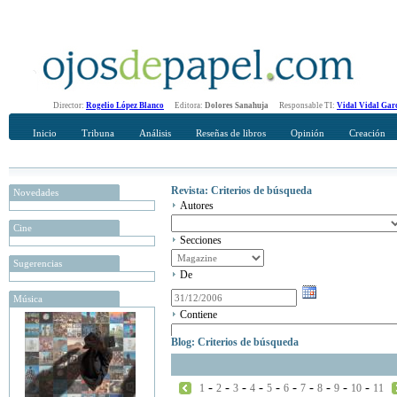
Director:
Rogelio López Blanco
Editora:
Dolores Sanahuja
Responsable TI:
Vidal Vidal Gar
Inicio
Tribuna
Análisis
Reseñas de libros
Opinión
Creación
Revista: Criterios de búsqueda
Novedades
Autores
Cine
Secciones
Sugerencias
De
Música
Contiene
Blog: Criterios de búsqueda
-
-
-
-
-
-
-
-
-
-
1
2
3
4
5
6
7
8
9
10
11