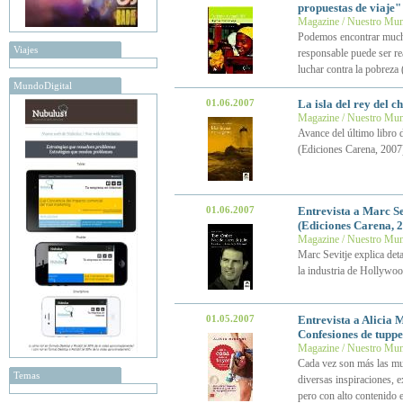
propuestas de viaje"
Magazine / Nuestro Mu
Podemos encontrar muchos
Viajes
responsable puede ser re
luchar contra la pobreza
MundoDigital
01.06.2007
La isla del rey del c
Magazine / Nuestro Mu
Avance del último libro 
(Ediciones Carena, 2007
01.06.2007
Entrevista a Marc Ser
(Ediciones Carena, 
Magazine / Nuestro Mu
Marc Sevitje explica det
la industria de Hollywo
01.05.2007
Entrevista a Alicia M
Confesiones de tupp
Magazine / Nuestro Mu
Cada vez son más las muje
Temas
diversas inspiraciones, 
pero con alto contenido e