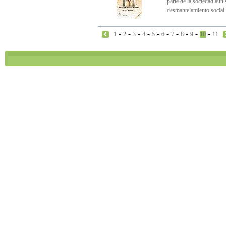
parte de la sociedad aún
desmantelamiento social 
-
-
-
-
-
-
-
-
-
-
1
2
3
4
5
6
7
8
9
10
11