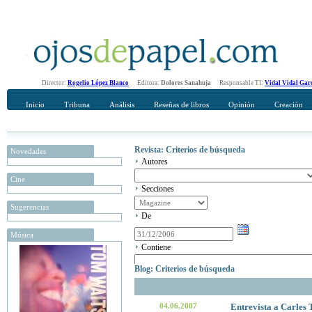
Director:
Rogelio López Blanco
Editora:
Dolores Sanahuja
Responsable TI:
Vidal Vidal Gar
Inicio
Tribuna
Análisis
Reseñas de libros
Opinión
Creación
Revista: Criterios de búsqueda
Novedades
Autores
Cine
Secciones
Sugerencias
De
Música
Contiene
Blog: Criterios de búsqueda
04.06.2007
Entrevista a Carles 