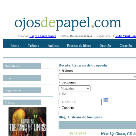
Director:
Rogelio López Blanco
Editora:
Dolores Sanahuja
Responsable TI:
Vidal Vidal Gar
Inicio
Tribuna
Análisis
Reseñas de libros
Opinión
Creación
Revista: Criterios de búsqueda
Novedades
Autores
Cine
Secciones
Sugerencias
De
Música
Contiene
Blog: Criterios de búsqueda
16.10.2014
Wise Up Ghost
, CD d