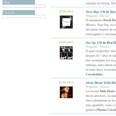
Blog
suburbio de Detroit, Mi
03.06.2013
Next Day
, CD de Da
Creación
Magazine / Música
El mismísimo
David Bo
álbumes,
Next Day
, un d
del artista, después de c
extravagantes e incesant
02.04.2013
Get Up
, CD de Ben 
Magazine / Música
El gran compositor, mús
después de 7 años de sil
hace acompañar por un g
embargo, tanto talento j
un buen disco, técnicame
Cassabalian
)
07.02.2013
Alela Diane Wild Di
Magazine / Música
La sensual
Alela Diane
e
discos anteriores, la can
nunca plenamente en la m
muy agradable, como si A
guitarra (
Marion Cassa