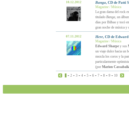
10.12.2012
Banga
, CD de Patti 
Magazine / Música
La gran dama del rock es
titulado
Banga
, un álbu
días por Bilbao y tocó 
gran noche de música y 
07.11.2012
Here
, CD de Edward
Magazine / Música
Edward Sharpe
y sus
un viaje dulce hacia un 
mezcla los coros y la pa
particularmente optimista
(por
Marion Cassabali
-
-
-
-
-
-
-
-
-
1
2
3
4
5
6
7
8
9
10