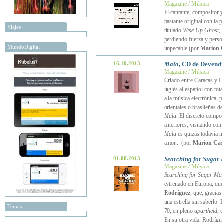
Magazine / Música
El cantante, compositor 
bastante original con la
Viajes
titulado
Wise Up Ghost
,
perdiendo fuerza y perso
MundoDigital
impecable (por
Marion 
16.10.2013
Mala
, CD de Devend
Magazine / Música
Criado entre Caracas y L
inglés al español con tot
a la música electrónica, 
orientales o brasileñas d
Mala
. El discreto compo
anteriores, visitando co
Mala
es quizás todavía m
amor... (por
Marion Cas
01.08.2013
Searching for Sugar
Magazine / Música
Searching for Sugar Ma
estrenado en Europa, que
Rodríguez
, que, gracia
una estrella sin saberlo.
Temas
70, en pleno
apartheid
, 
En su otra vida, Rodrígue