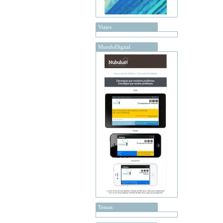
Viajes
MundoDigital
Temas