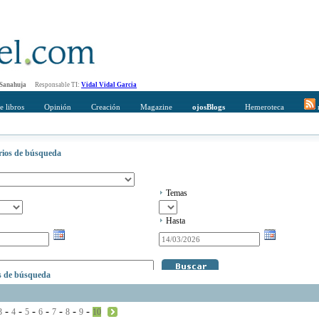
 Sanahuja
Responsable TI:
Vidal Vidal Garcia
e libros
Opinión
Creación
Magazine
ojosBlogs
Hemeroteca
r
erios de búsqueda
Temas
Hasta
os de búsqueda
-
-
-
-
-
-
-
3
4
5
6
7
8
9
10