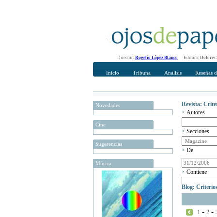
Director:
Rogelio López Blanco
Editora:
Dolores
Inicio
Tribuna
Análisis
Reseñas d
Revista: Crit
Novedades
Autores
Cine
Secciones
Sugerencias
De
Música
Contiene
Blog: Criteri
-
-
1
2