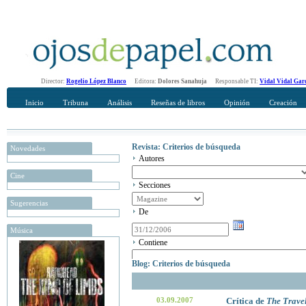
Director:
Rogelio López Blanco
Editora:
Dolores Sanahuja
Responsable TI:
Vidal Vidal Gar
Inicio
Tribuna
Análisis
Reseñas de libros
Opinión
Creación
Revista: Criterios de búsqueda
Novedades
Autores
Cine
Secciones
Sugerencias
De
Música
Contiene
Blog: Criterios de búsqueda
03.09.2007
Crítica de
The Travel