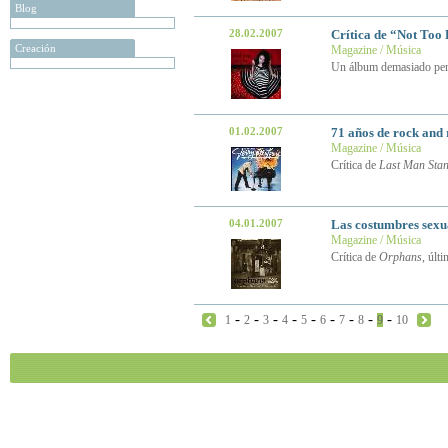
Blog
28.02.2007
Crítica de “Not Too
Creación
Magazine / Música
Un álbum demasiado per
01.02.2007
71 años de rock and 
Magazine / Música
Crítica de
Last Man Sta
04.01.2007
Las costumbres sexua
Magazine / Música
Crítica de
Orphans
, últ
-
-
-
-
-
-
-
-
-
1
2
3
4
5
6
7
8
9
10