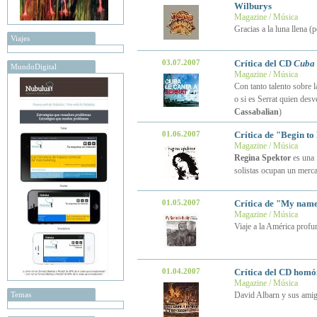
Wilburys
Magazine / Música
Gracias a la luna llena 
Viajes
03.07.2007
Crítica del CD
Cuba 
MundoDigital
Magazine / Música
Con tanto talento sobre
o si es Serrat quien desv
Cassabalian
)
01.06.2007
Crítica de "Begin t
Magazine / Música
Regina Spektor
es una 
solistas ocupan un merc
01.05.2007
Crítica de "My name
Magazine / Música
Viaje a la América prof
01.04.2007
Crítica del CD homó
Magazine / Música
Temas
David Albarn y sus ami