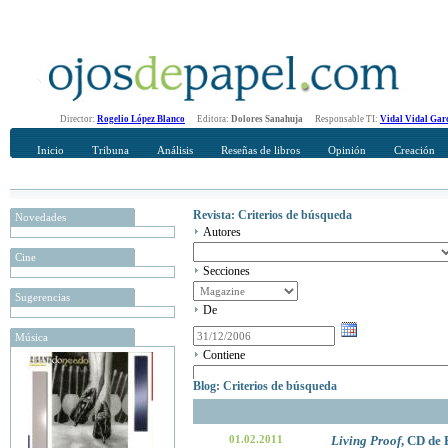
Director:
Rogelio López Blanco
Editora:
Dolores Sanahuja
Responsable TI:
Vidal Vidal Gar
Inicio
Tribuna
Análisis
Reseñas de libros
Opinión
Creación
Revista: Criterios de búsqueda
Novedades
Autores
Cine
Secciones
Sugerencias
De
Música
Contiene
Blog: Criterios de búsqueda
01.02.2011
Living Proof
, CD de