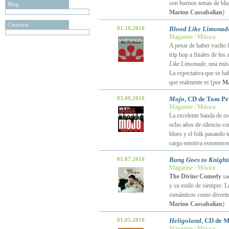
son buenos temas de blu
Blog
Marion Cassabalian
)
Creación
01.10.2010
Blood Like Limonad
Magazine / Música
A pesar de haber vuelto 
trip hop a finales de los
Like Limonade
, una mús
La expectativa que se hab
que realmente es (por
Ma
03.09.2010
Mojo
, CD de Tom Pe
Magazine / Música
La excelente banda de ro
ocho años de silencio c
blues y el folk pasando 
carga emotiva estremece
01.07.2010
Bang Goes to Knigh
Magazine / Música
The Divine Comedy
sa
y su estilo de siempre. 
románticos como divertid
Marion Cassabalian
)
01.05.2010
Heligoland
, CD de M
Magazine / Música