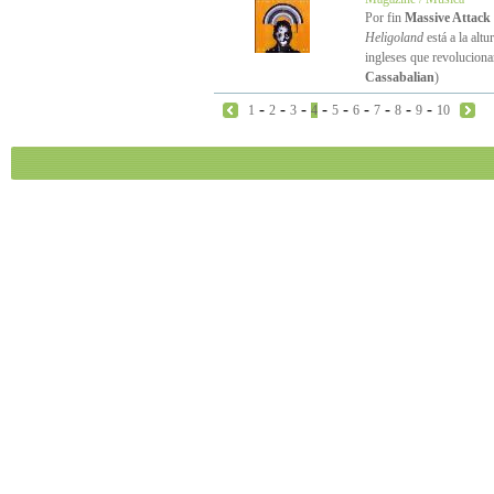
Por fin
Massive Attack
Heligoland
está a la altu
ingleses que revoluciona
Cassabalian
)
-
-
-
-
-
-
-
-
-
1
2
3
4
5
6
7
8
9
10