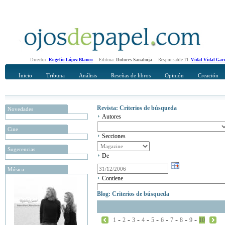
Director:
Rogelio López Blanco
Editora:
Dolores Sanahuja
Responsable TI:
Vidal Vidal Gar
Inicio
Tribuna
Análisis
Reseñas de libros
Opinión
Creación
Revista: Criterios de búsqueda
Novedades
Autores
Cine
Secciones
Sugerencias
De
Música
Contiene
Blog: Criterios de búsqueda
-
-
-
-
-
-
-
-
-
1
2
3
4
5
6
7
8
9
10