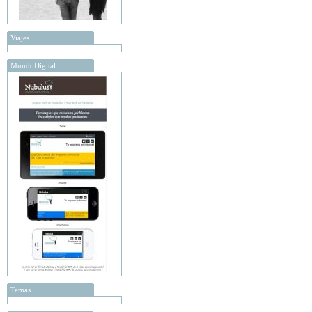
Viajes
MundoDigital
Temas