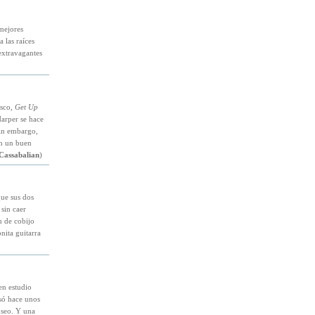
mejores
 las raíces
 extravagantes
isco,
Get Up
Harper se hace
Sin embargo,
en un buen
Cassabalian
)
que sus dos
 sin caer
n de cobijo
nita guitarra
en estudio
ó hace unos
useo. Y una