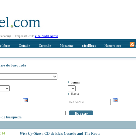
 Sanahuja
Responsable TI:
Vidal Vidal Garcia
e libros
Opinión
Creación
Magazine
ojosBlogs
Hemeroteca
r
erios de búsqueda
Temas
Hasta
os de búsqueda
2014
Wise Up Ghost
, CD de Elvis Costello and The Roots