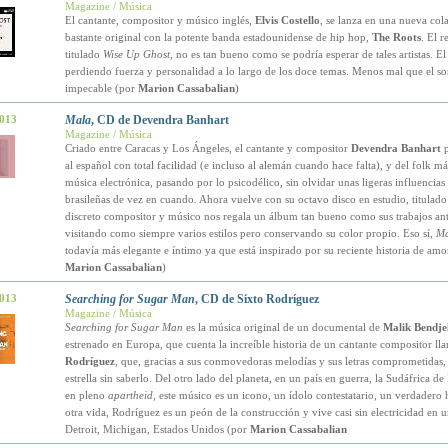
Magazine / Música
El cantante, compositor y músico inglés,
Elvis Costello
, se lanza en una nueva col
bastante original con la potente banda estadounidense de hip hop,
The Roots
. El r
titulado
Wise Up Ghost
, no es tan bueno como se podría esperar de tales artistas. E
perdiendo fuerza y personalidad a lo largo de los doce temas. Menos mal que el so
impecable (por
Marion Cassabalian
)
2013
Mala
, CD de Devendra Banhart
Magazine / Música
Criado entre Caracas y Los Ángeles, el cantante y compositor
Devendra Banhart
p
al español con total facilidad (e incluso al alemán cuando hace falta), y del folk má
música electrónica, pasando por lo psicodélico, sin olvidar unas ligeras influencias 
brasileñas de vez en cuando. Ahora vuelve con su octavo disco en estudio, titulad
discreto compositor y músico nos regala un álbum tan bueno como sus trabajos ant
visitando como siempre varios estilos pero conservando su color propio. Eso sí,
Ma
todavía más elegante e íntimo ya que está inspirado por su reciente historia de amor
Marion Cassabalian
)
2013
Searching for Sugar Man
, CD de Sixto Rodríguez
Magazine / Música
Searching for Sugar Man
es la música original de un documental de
Malik Bendjel
estrenado en Europa, que cuenta la increíble historia de un cantante compositor l
Rodríguez
, que, gracias a sus conmovedoras melodías y sus letras comprometidas,
estrella sin saberlo. Del otro lado del planeta, en un país en guerra, la Sudáfrica de
en pleno
apartheid
, este músico es un icono, un ídolo contestatario, un verdadero 
otra vida, Rodríguez es un peón de la construcción y vive casi sin electricidad en 
Detroit, Michigan, Estados Unidos (por
Marion Cassabalian