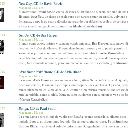
2013
Next Day
, CD de David Bowie
Magazine / Música
El mismísimo
David Bowie
vuelve después de 10 años de silencio con uno de sus 
álbumes,
Next Day
, un disco de rock puro que parece cerrar un círculo, volviendo a
del artista, después de cuatro décadas navegando por diferentes estilos, personajes
e incesantes investigaciones sonoras (por
Marion Cassabalian
)
2013
Get Up
, CD de Ben Harper
Magazine / Música
El gran compositor, músico y cantante estadounidense,
Ben Harper
, saca nuevo d
después de 7 años de silencio. Porque tiene buenos gustos y se lo puede permitir, 
acompañar por un gran nombre del blues, el armoniquista
Charlie Musselwhite
. 
tanto talento junto no permite que afloren los sentimientos y este álbum se queda 
disco, técnicamente redondo, pero con menos relieve de lo esperado (por
Marion 
2013
Alela Diane Wild Divine
, CD de Alela Diane
Magazine / Música
La sensual
Alela Diane
estrena su tercer álbum,
Alela Diane Wild Divine
. Al igual 
discos anteriores, la cantante y compositora propone un viaje hacia el pasado, pero
nunca plenamente en la melancolía. Al contrario, su música transmite una sensació
muy agradable, como si Alela Diane quisiera cuidarnos con su preciosa voz y su bo
(
Marion Cassabalian
)
2012
Banga
, CD de Patti Smith
Magazine / Música
La gran dama del rock está de vuelta por España, promocionando su último disco 
titulado
Banga
, un álbum muy logrado. En su nueva gira europea,
Patti Smith
pas
días por Bilbao y tocó en el atrio del mismísimo Guggenheim. Una poeta en un m