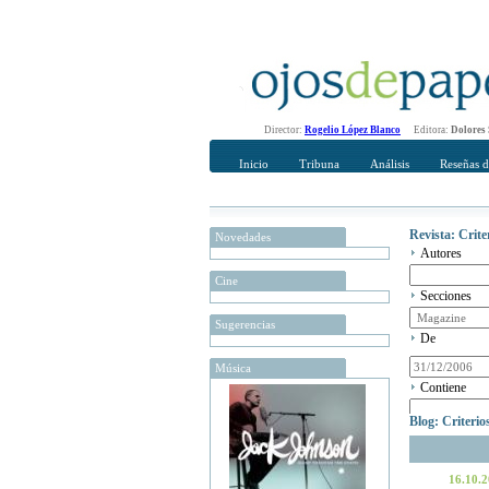
Director:
Rogelio López Blanco
Editora:
Dolores
Inicio
Tribuna
Análisis
Reseñas d
Revista: Crit
Novedades
Autores
Cine
Secciones
Sugerencias
De
Música
Contiene
Blog: Criteri
16.10.