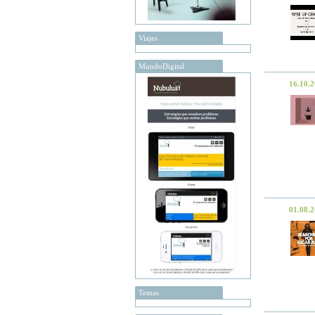
Viajes
MundoDigital
16.10.
01.08.
Temas