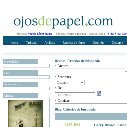
Director:
Rogelio López Blanco
Editora:
Dolores Sanahuja
Responsable TI:
Vidal Vidal Gar
Inicio
Tribuna
Análisis
Reseñas de libros
Opinión
Creación
Revista: Criterios de búsqueda
Novedades
Autores
Cine
Secciones
Sugerencias
De
Música
Contiene
Blog: Criterios de búsqueda
02.05.2011
Larry Brown:
Amor 