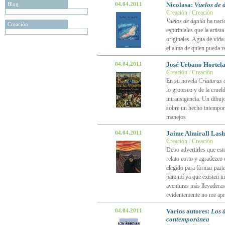
Blog
04.04.2011
Nicolasa:
Vuelos de 
Creación / Creación
Vuelos de águila
ha nacid
Creación
espirituales que la artis
originales. Agua de vid
el alma de quien pueda r
04.04.2011
José Urbano Hortel
Creación / Creación
En su novela
Criaturas 
lo grotesco y de la crue
intransigencia. Un dibujo
sobre un hecho intemporal
manejos
04.04.2011
Jaime Almirall Lash
Creación / Creación
Debo advertirles que esto
relato corto y agradezco
elegido para formar part
para mí ya que existen i
aventuras más llevaderas
evidentemente no me apr
04.04.2011
Varios autores:
Los á
contemporánea