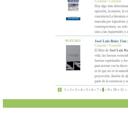
Creación / Creación
Hay algo más determinante
opresión, la muerte, la c
conciencia.La literatura
marcada por injusticias y
contemporánea
, no sólo
sino a las inquietudes y 
01.03.2011
José Luis Ruiz:
Una 
Creación / Creación
El libro de
José Luis Ru
vida, las fuerzas esencia
fuerzas espirituales y los
para acertar con la dire
es lo que no es la natural
proyección, ilusión de a
parte de la existencia y 
-
-
-
-
-
-
-
-
-
-
-
1
2
3
4
5
6
7
8
9
10
11