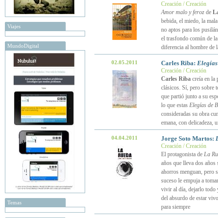
Creación / Creación
Amor malo y feroz
de
L
bebida, el miedo, la mala
Viajes
no aptos para los pusilán
el trasfondo común de la
MundoDigital
diferencia al hombre de l
02.05.2011
Carles Riba:
Elegías
Creación / Creación
Carles Riba
creía en la 
clásicos. Sí, pero sobre t
que partió junto a su esp
lo que estas
Elegías de Bi
consideradas su obra cum
emana, con delicadeza, u
04.04.2011
Jorge Soto Martos:
Creación / Creación
El protagonista de
La Ru
años que lleva dos años s
ahorros menguan, pero se
suceso le empuja a toma
vivir al día, dejarlo tod
del absurdo de estar viv
Temas
para siempre