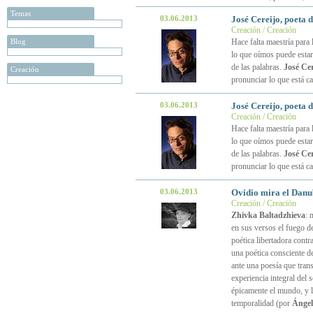
Temas
03.06.2013
José Cereijo, poeta d
Creación / Creación
Blog
Hace falta maestría para 
lo que oímos puede estar 
de las palabras.
José Cer
Creación
pronunciar lo que está c
03.06.2013
José Cereijo, poeta d
Creación / Creación
Hace falta maestría para 
lo que oímos puede estar 
de las palabras.
José Cer
pronunciar lo que está c
03.06.2013
Ovidio mira el Danu
Creación / Creación
Zhivka Baltadzhieva
: 
en sus versos el fuego d
poética libertadora contr
una poética consciente d
ante una poesía que trans
experiencia integral del
épicamente el mundo, y l
temporalidad (por
Ángel