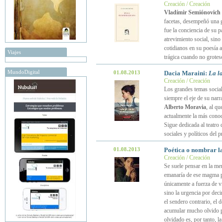
Creación / Creación
Vladímir Semiónovich 
facetas, desempeñó una g
fue la conciencia de su p
atrevimiento social, sino
cotidianos en su poesía 
Viajes
trágica cuando no grotes
MundoDigital
01.08.2013
Dacia Maraini:
La l
Creación / Creación
Los grandes temas sociale
siempre el eje de su narr
Alberto Moravia
, al q
actualmente la más conoci
Sigue dedicada al teatro
sociales y políticos del p
01.08.2013
Poética o nombrar l
Creación / Creación
Se suele pensar en la me
emanaría de ese magma p
únicamente a fuerza de v
sino la urgencia por deci
el sendero contrario, el 
acumular mucho olvido pa
olvidado es, por tanto, l