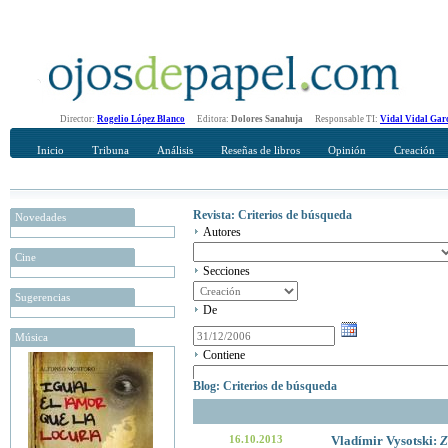
Director:
Rogelio López Blanco
Editora:
Dolores Sanahuja
Responsable TI:
Vidal Vidal Gar
Inicio
Tribuna
Análisis
Reseñas de libros
Opinión
Creación
Revista: Criterios de búsqueda
Novedades
Autores
Cine
Secciones
Sugerencias
De
Música
Contiene
Blog: Criterios de búsqueda
16.10.2013
Vladímir Vysotski:
Z