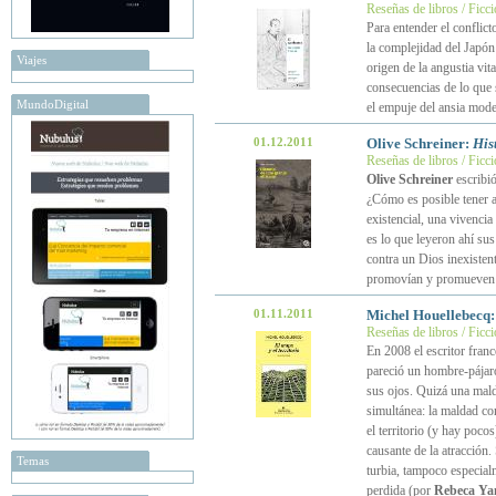
Reseñas de libros / Ficc
Para entender el conflic
la complejidad del Japón
Viajes
origen de la angustia vit
consecuencias de lo qu
MundoDigital
el empuje del ansia mode
01.12.2011
Olive Schreiner:
His
Reseñas de libros / Ficc
Olive Schreiner
escribi
¿Cómo es posible tener a
existencial, una vivencia
es lo que leyeron ahí sus
contra un Dios inexistent
promovían y promueven l
01.11.2011
Michel Houellebecq
Reseñas de libros / Ficc
En 2008 el escritor fran
pareció un hombre-pájaro
sus ojos. Quizá una mald
simultánea: la maldad co
el territorio (y hay poc
causante de la atracción.
Temas
turbia, tampoco especialm
perdida (por
Rebeca Ya