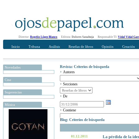
Director:
Rogelio López Blanco
Editora:
Dolores Sanahuja
Responsable TI:
Vidal Vidal Gar
Inicio
Tribuna
Análisis
Reseñas de libros
Opinión
Creación
Revista: Criterios de búsqueda
Novedades
Autores
Cine
Secciones
Sugerencias
De
Música
Contiene
Blog: Criterios de búsqueda
01.12.2011
La pérdida de la ide