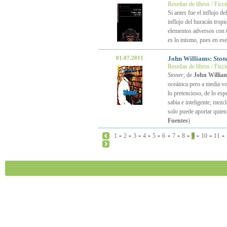
Reseñas de libros / Ficc
Si antes fue el influjo de
influjo del huracán trop
elementos adversos con t
es lo mismo, pues en es
01.07.2011
John Williams:
Ston
Reseñas de libros / Ficc
Stoner
, de
John Willia
oceánica pero a media voz
lo pretencioso, de lo espe
sabia e inteligente, mez
solo puede aportar quien
Fuentes
)
-
-
-
-
-
-
-
-
-
-
-
1
2
3
4
5
6
7
8
9
10
11