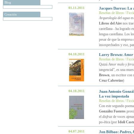
Blog
01.11.2011
Jacques Darras: La 
Reseñas de libros / Ficc
Creación
Arqueología del agua
es
Libros del Aire
nos trae
castellana - ha logrado e
lengua castellana. Los le
pesar de que la empresa n
insospechados y eso, para
04.10.2011
Larry Brown:
Amor 
Reseñas de libros / Ficc
Quizá
Amor malo y fero
tangencial”, es una muest
Brown
, un escritor con
Cruz Cabrerizo
)
04.10.2011
Juan Antonio Gonzál
La voz impostada
Reseñas de libros / Ficc
Con este segundo poemari
González Fuentes
prosi
el
disfraz
de voces ajenas
po-ética (por
Idoli Cast
04.07.2011
Jon Bilbao:
Padres, 